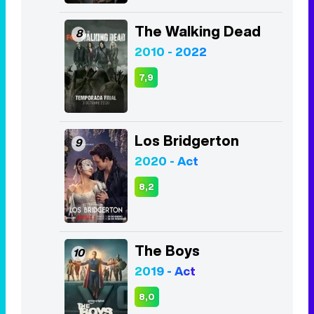
The Walking Dead
8
2010 - 2022
7,9
Los Bridgerton
9
2020 - Act
8,2
The Boys
10
2019 - Act
8,0