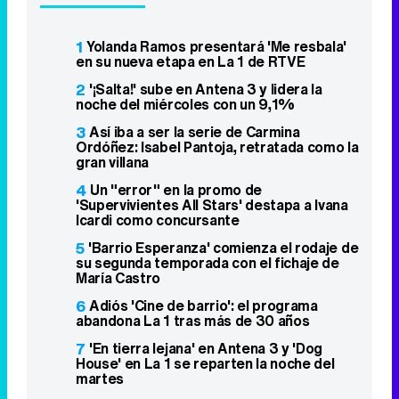
1
Yolanda Ramos presentará 'Me resbala'
en su nueva etapa en La 1 de RTVE
2
'¡Salta!' sube en Antena 3 y lidera la
noche del miércoles con un 9,1%
3
Así iba a ser la serie de Carmina
Ordóñez: Isabel Pantoja, retratada como la
gran villana
4
Un "error" en la promo de
'Supervivientes All Stars' destapa a Ivana
Icardi como concursante
5
'Barrio Esperanza' comienza el rodaje de
su segunda temporada con el fichaje de
María Castro
6
Adiós 'Cine de barrio': el programa
abandona La 1 tras más de 30 años
7
'En tierra lejana' en Antena 3 y 'Dog
House' en La 1 se reparten la noche del
martes