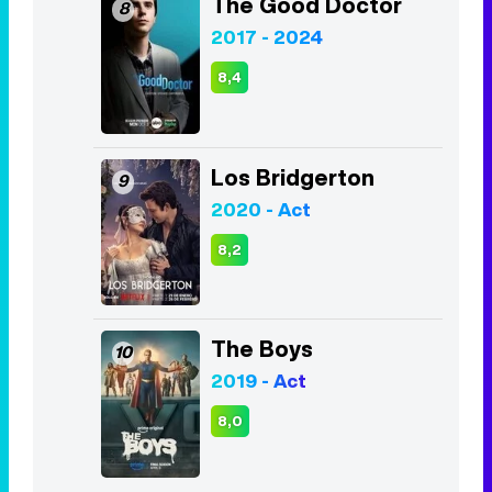
The Good Doctor
8
2017 - 2024
8,4
Los Bridgerton
9
2020 - Act
8,2
The Boys
10
2019 - Act
8,0