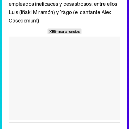
empleados ineficaces y desastrosos: entre ellos
Luis (Iñaki Miramón) y Yago (el cantante Alex
Tráiler en catalán de 'Ravalear', la nueva serie de HBO Max sobre los fondos buitre
Casedemunt).
Eliminar anuncios
Tráiler de la tercera temporada de 'The Walking Dead: Dead City' de AMC+
Canción ganadora de Eurovisión 2026: DARA con "Bangaranga" por Bulgaria