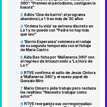
360': "Premien el periodismo, castiguen la
basura"
2
Adiós 'Cine de barrio': el programa
abandona La 1 tras más de 30 años
3
'Ordena tu vida' se estrena discreto en
La 1 y no puede con "Padre no hay más
que uno"
4
'Barrio Esperanza' comienza el rodaje
de su segunda temporada con el fichaje
de María Castro
5
Aida Bao ficha por 'Mañaneros 360' con
el regreso de Intxaurrondo a 'La Hora de
La 1'
6
RTVE confirma el salto de Jesús Cintora
a 'Mañaneros 360' y el nuevo papel de
Gonzalo Miró
7
Mario Cimarro pide trabajo pero rechaza
los realities: "Necesito trabajar como
actor"
8
RTVE reorganiza sus corresponsalías: