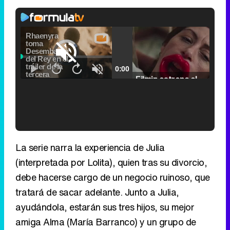
Video
Player
is
Loaded
:
loading.
0.00%
Picture-
Fullscr
Current
0:00
/
Duration
2:24
Remaining
-
2:24
in-
Pause
Unmute
Seek
Seek
Picture
Filmin estrena el tráiler de 'Millennial Mal', su nueva comedia universitaria de la mano de Lorena Iglesias
back
forward
20
30
seconds
seconds
Time
Time
'120 Minutos' celebra sus 2.000 programas en Telemadrid con un vídeo del día a día en la redacción
La serie narra la experiencia de Julia
(interpretada por Lolita), quien tras su divorcio,
debe hacerse cargo de un negocio ruinoso, que
tratará de sacar adelante. Junto a Julia,
Tráiler de '33 días', la nueva serie de Atresplayer con Julián Villagrán y José Manuel Poga
ayudándola, estarán sus tres hijos, su mejor
amiga Alma (María Barranco) y un grupo de