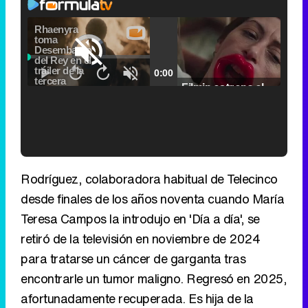
Video
Player
is
Loaded
:
loading.
0.00%
Fullscreen
Current
0:00
/
Duration
2:24
Remaining
-
2:24
Pause
Unmute
Seek
Seek
Filmin estrena el tráiler de 'Millennial Mal', su nueva comedia universitaria de la mano de Lorena Iglesias
back
forward
20
30
seconds
seconds
Time
Time
'120 Minutos' celebra sus 2.000 programas en Telemadrid con un vídeo del día a día en la redacción
Rodríguez, colaboradora habitual de Telecinco
desde finales de los años noventa cuando María
Teresa Campos la introdujo en 'Día a día', se
retiró de la televisión en noviembre de 2024
Tráiler de '33 días', la nueva serie de Atresplayer con Julián Villagrán y José Manuel Poga
para tratarse un cáncer de garganta tras
encontrarle un tumor maligno. Regresó en 2025,
afortunadamente recuperada. Es hija de la