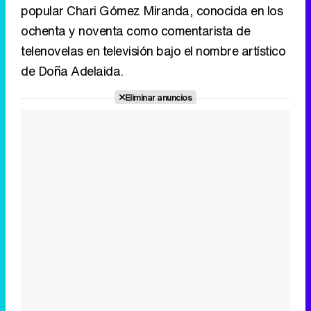
popular Chari Gómez Miranda, conocida en los
Tráiler en catalán de 'Ravalear', la nueva serie de HBO Max sobre los fondos buitre
ochenta y noventa como comentarista de
telenovelas en televisión bajo el nombre artístico
de Doña Adelaida.
Tráiler de la tercera temporada de 'The Walking Dead: Dead City' de AMC+
Eliminar anuncios
Canción ganadora de Eurovisión 2026: DARA con "Bangaranga" por Bulgaria