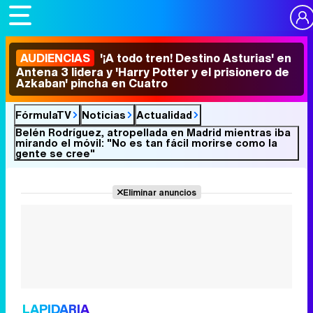
AUDIENCIAS
'¡A todo tren! Destino Asturias' en
Antena 3 lidera y 'Harry Potter y el prisionero de
Azkaban' pincha en Cuatro
FórmulaTV
Noticias
Actualidad
Belén Rodríguez, atropellada en Madrid mientras iba
mirando el móvil: "No es tan fácil morirse como la
gente se cree"
Eliminar anuncios
LAPIDARIA