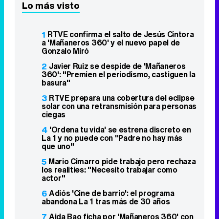
360': "Premien el periodismo, castiguen la
basura"
3
RTVE prepara una cobertura del eclipse
solar con una retransmisión para personas
ciegas
4
'Ordena tu vida' se estrena discreto en
La 1 y no puede con "Padre no hay más
que uno"
5
Mario Cimarro pide trabajo pero rechaza
los realities: "Necesito trabajar como
actor"
6
Adiós 'Cine de barrio': el programa
abandona La 1 tras más de 30 años
7
Aida Bao ficha por 'Mañaneros 360' con
el regreso de Intxaurrondo a 'La Hora de
La 1'
8
'The Big Bang Theory' en Neox ocupa
cuatro de los cinco primeros puestos de
las TDT
9
Telecinco estrena 'Una receta para dos',