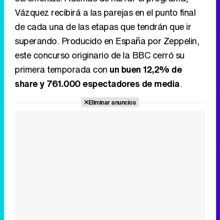
primera temporada con
un buen 12,2% de
share y 761.000 espectadores de media
.
Tráiler en catalán de 'Ravalear', la nueva serie de HBO Max sobre los fondos buitre
Eliminar anuncios
Tráiler de la tercera temporada de 'The Walking Dead: Dead City' de AMC+
Canción ganadora de Eurovisión 2026: DARA con "Bangaranga" por Bulgaria