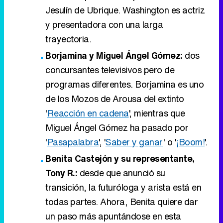
concursantes televisivos pero de
programas diferentes. Borjamina es uno
de los Mozos de Arousa del extinto
'
Reacción en cadena
', mientras que
Miguel Ángel Gómez ha pasado por
'
Pasapalabra
', '
Saber y ganar
' o '
¡Boom!
'.
Benita Castejón y su representante,
Tony R.:
desde que anunció su
transición, la futuróloga y arista está en
todas partes. Ahora, Benita quiere dar
un paso más apuntándose en esta
aventura con su representante, que
también es empresario.
Jorge Sanz y Merlín Sanz:
segunda
pareja de progenitor e hijo. Jorge es un
reconocido actor ganador de un Goya,