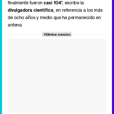
finalmente fueron
casi 104
", escribe la
divulgadora científica
, en referencia a los más
Tráiler en catalán de 'Ravalear', la nueva serie de HBO Max sobre los fondos buitre
de ocho años y medio que ha permanecido en
antena.
Eliminar anuncios
Tráiler de la tercera temporada de 'The Walking Dead: Dead City' de AMC+
Canción ganadora de Eurovisión 2026: DARA con "Bangaranga" por Bulgaria