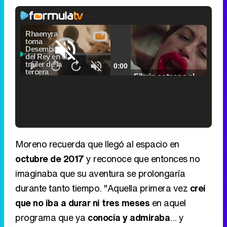
Video
Player
is
Loaded
:
loading.
0.00%
Fullscreen
Current
0:00
/
Duration
2:24
Remaining
-
2:24
Pause
Unmute
Seek
Seek
Filmin estrena el tráiler de 'Millennial Mal', su nueva comedia universitaria de la mano de Lorena Iglesias
back
forward
20
30
seconds
seconds
Time
Time
'120 Minutos' celebra sus 2.000 programas en Telemadrid con un vídeo del día a día en la redacción
Moreno recuerda que llegó al espacio en
octubre de 2017
y reconoce que entonces no
imaginaba que su aventura se prolongaría
durante tanto tiempo. "Aquella primera vez
creí
Tráiler de '33 días', la nueva serie de Atresplayer con Julián Villagrán y José Manuel Poga
que no iba a durar ni tres meses
en aquel
programa que ya
conocía y admiraba
... y