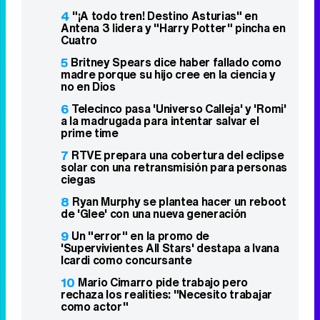
4
"¡A todo tren! Destino Asturias" en
Antena 3 lidera y "Harry Potter" pincha en
Cuatro
5
Britney Spears dice haber fallado como
madre porque su hijo cree en la ciencia y
no en Dios
6
Telecinco pasa 'Universo Calleja' y 'Romi'
a la madrugada para intentar salvar el
prime time
7
RTVE prepara una cobertura del eclipse
solar con una retransmisión para personas
ciegas
8
Ryan Murphy se plantea hacer un reboot
de 'Glee' con una nueva generación
9
Un "error" en la promo de
'Supervivientes All Stars' destapa a Ivana
Icardi como concursante
10
Mario Cimarro pide trabajo pero
rechaza los realities: "Necesito trabajar
como actor"