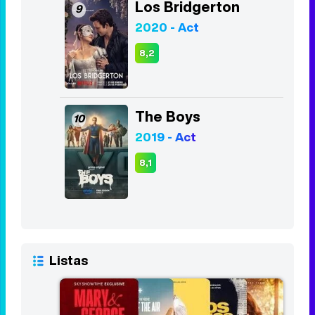
Los Bridgerton
9
2020 - Act
8,2
The Boys
10
2019 - Act
8,1
Listas