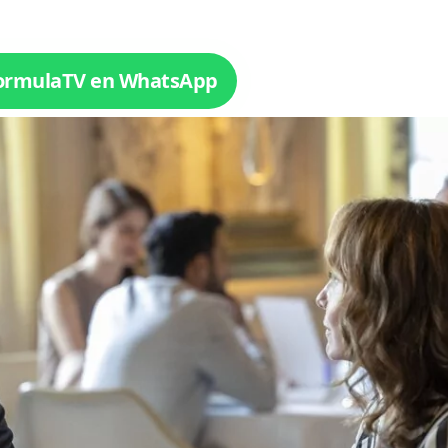
Tráiler en catalán de 'Ravalear', la nueva serie de HBO Max sobre los fondos buitre
FormulaTV en WhatsApp
Tráiler de la tercera temporada de 'The Walking Dead: Dead City' de AMC+
Canción ganadora de Eurovisión 2026: DARA con "Bangaranga" por Bulgaria