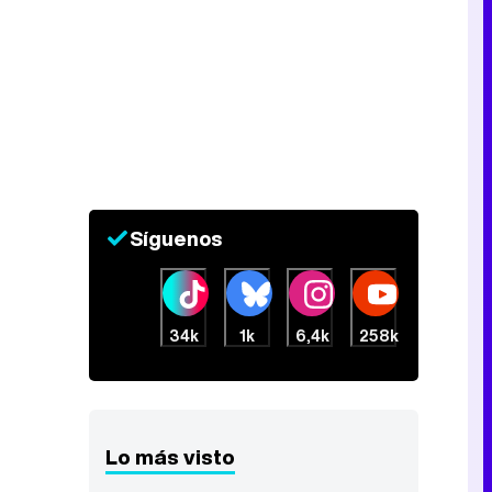
Síguenos
34k
1k
6,4k
258k
Lo más visto