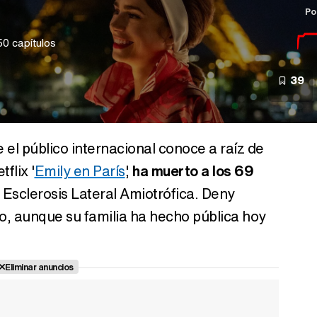
Po
50 capítulos
39
e el público internacional conoce a raíz de
flix '
Emily en París
',
ha muerto a los 69
, Esclerosis Lateral Amiotrófica. Deny
yo, aunque su familia ha hecho pública hoy
Eliminar anuncios