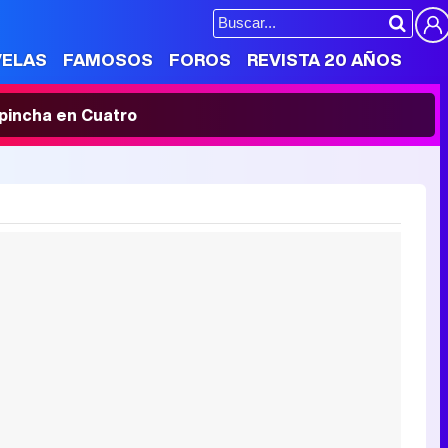
VELAS
FAMOSOS
FOROS
REVISTA 20 AÑOS
' pincha en Cuatro