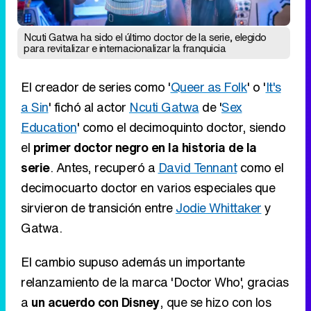
Ncuti Gatwa ha sido el último doctor de la serie, elegido
para revitalizar e internacionalizar la franquicia
El creador de series como '
Queer as Folk
' o '
It's
a Sin
' fichó al actor
Ncuti Gatwa
de '
Sex
Education
' como el decimoquinto doctor, siendo
el
primer doctor negro en la historia de la
serie
. Antes, recuperó a
David Tennant
como el
decimocuarto doctor en varios especiales que
sirvieron de transición entre
Jodie Whittaker
y
Gatwa.
El cambio supuso además un importante
relanzamiento de la marca 'Doctor Who', gracias
a
un acuerdo con Disney
, que se hizo con los