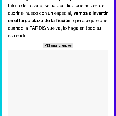
Tráiler de '33 días', la nueva serie de Atresplayer con Julián Villagrán y José Manuel Poga
futuro de la serie, se ha decidido que en vez de
cubrir el hueco con un especial,
vamos a invertir
en el largo plazo de la ficción
, que asegure que
cuando la TARDIS vuelva, lo haga en todo su
Tráiler en catalán de 'Ravalear', la nueva serie de HBO Max sobre los fondos buitre
esplendor".
Eliminar anuncios
Tráiler de la tercera temporada de 'The Walking Dead: Dead City' de AMC+
Canción ganadora de Eurovisión 2026: DARA con "Bangaranga" por Bulgaria