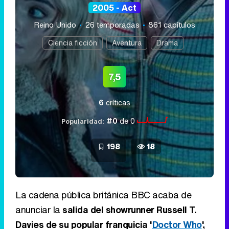
2005 - Act
Reino Unido
26 temporadas
861 capítulos
Ciencia ficción
Aventura
Drama
7,5
6
críticas
#0
de 0
Popularidad:
198
18
La cadena pública británica BBC acaba de
anunciar la
salida del showrunner Russell T.
Davies de su popular franquicia '
Doctor Who
',