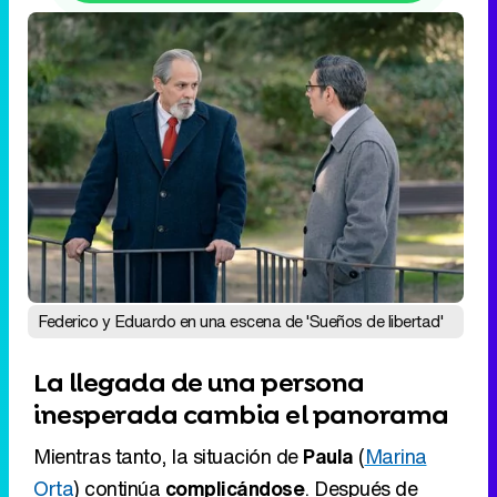
Federico y Eduardo en una escena de 'Sueños de libertad'
La llegada de una persona
inesperada cambia el panorama
Mientras tanto, la situación de
Paula
(
Marina
Orta
) continúa
complicándose
. Después de
quedarse
sin trabajo
y atravesar serias
dificultades personales,
decide pedir ayuda a
Don Agustín
. La joven se encuentra en una
situación límite
y necesita encontrar una
solución
cuanto antes para intentar
reconducir