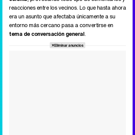
Tráiler en catalán de 'Ravalear', la nueva serie de HBO Max sobre los fondos buitre
Eliminar anuncios
Tráiler de la tercera temporada de 'The Walking Dead: Dead City' de AMC+
Canción ganadora de Eurovisión 2026: DARA con "Bangaranga" por Bulgaria