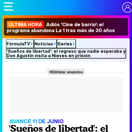
ÚLTIMA HORA
Adiós 'Cine de barrio': el
programa abandona La 1 tras más de 30 años
FórmulaTV
Noticias
Series
'Sueños de libertad': el regreso que nadie esperaba y
Don Agustín visita a Nieves en prisión
Eliminar anuncios
AVANCE 11 DE JUNIO
'Sueños de libertad': el