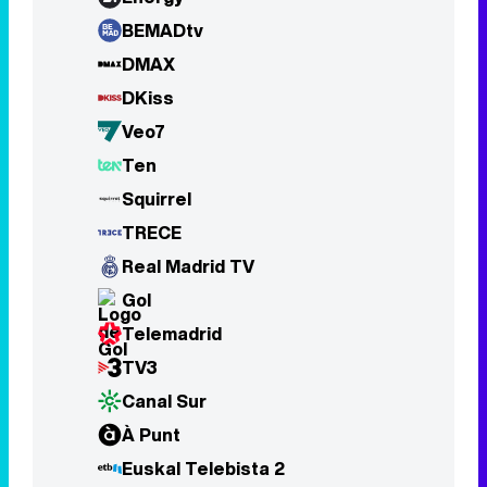
BEMADtv
DMAX
DKiss
Veo7
Ten
Squirrel
TRECE
Real Madrid TV
Gol
Telemadrid
TV3
Canal Sur
À Punt
Euskal Telebista 2