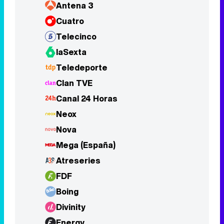
Antena 3
Cuatro
Telecinco
laSexta
Teledeporte
Clan TVE
Canal 24 Horas
Neox
Nova
Mega (España)
Atreseries
FDF
Boing
Divinity
Energy