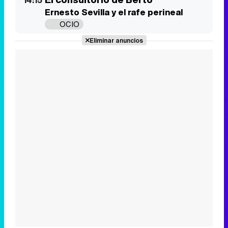
14:15
Ernesto Sevilla y el rafe perineal
Tráiler de '33 días', la nueva serie de Atresplayer con Julián Villagrán y José Manuel Poga
OCIO
Eliminar anuncios
Tráiler en catalán de 'Ravalear', la nueva serie de HBO Max sobre los fondos buitre
Tráiler de la tercera temporada de 'The Walking Dead: Dead City' de AMC+
Canción ganadora de Eurovisión 2026: DARA con "Bangaranga" por Bulgaria