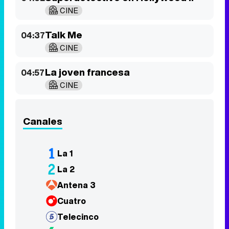
CINE
Talk Me
04:37
CINE
La joven francesa
04:57
CINE
Canales
La 1
La 2
Antena 3
Cuatro
Telecinco