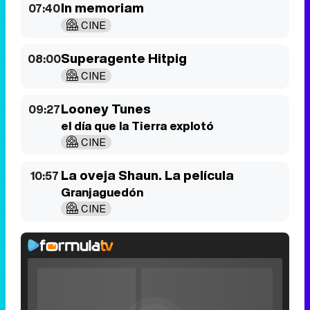
In memoriam
07:40
CINE
Superagente Hitpig
08:00
CINE
Looney Tunes
09:27
el día que la Tierra explotó
CINE
La oveja Shaun. La película
10:57
Granjaguedón
CINE