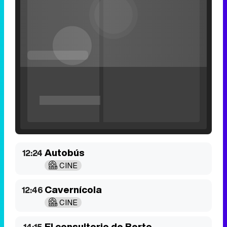
Filmin estrena el tráiler de 'Millennial Mal', su nueva comedia universitaria de la mano de Lorena Iglesias
Autobús
12:24
CINE
'120 Minutos' celebra sus 2.000 programas en Telemadrid con un vídeo del día a día en la redacción
Cavernícola
12:46
CINE
El consultorio de Berto