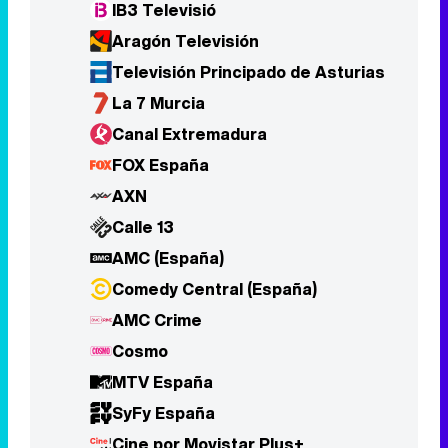
IB3 Televisió
Aragón Televisión
Televisión Principado de Asturias
La 7 Murcia
Canal Extremadura
FOX España
AXN
Calle 13
AMC (España)
Comedy Central (España)
AMC Crime
Cosmo
MTV España
SyFy España
Cine por Movistar Plus+