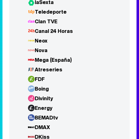
laSexta
Teledeporte
Clan TVE
Canal 24 Horas
Neox
Nova
Mega (España)
Atreseries
FDF
Boing
Divinity
Energy
BEMADtv
DMAX
DKiss