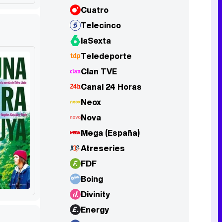
Cuatro
Telecinco
laSexta
Teledeporte
Clan TVE
Canal 24 Horas
Neox
Nova
Mega (España)
Atreseries
FDF
Boing
Divinity
Energy