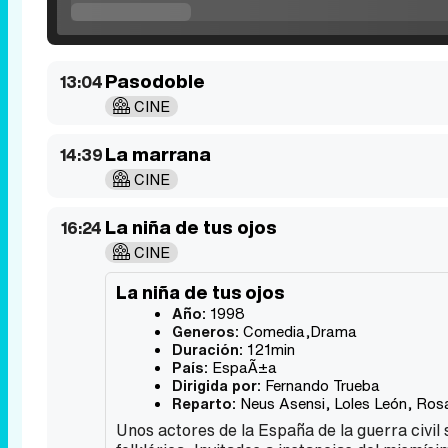
Pasodoble
13:04
CINE
La marrana
14:39
CINE
La niña de tus ojos
16:24
CINE
La niña de tus ojos
Año:
1998
Generos:
Comedia,Drama
Duración:
121min
País:
EspaÃ±a
Dirigida por:
Fernando Trueba
Reparto:
Neus Asensi
,
Loles León
,
Rosa
Unos actores de la España de la guerra civil s