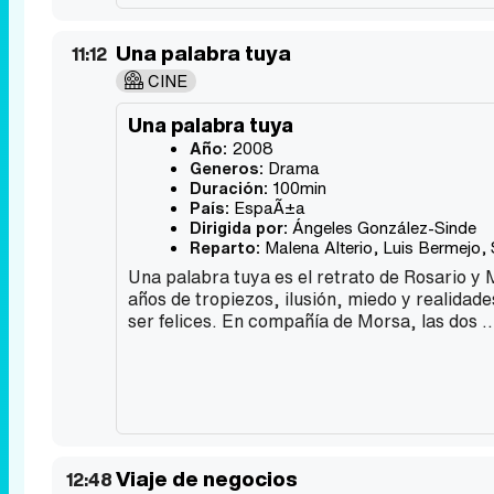
Una palabra tuya
11:12
CINE
Una palabra tuya
Año:
2008
Generos:
Drama
Duración:
100min
País:
EspaÃ±a
Dirigida por:
Ángeles González-Sinde
Reparto:
Malena Alterio
,
Luis Bermejo
,
Una palabra tuya es el retrato de Rosario y 
años de tropiezos, ilusión, miedo y realidad
ser felices. En compañía de Morsa, las dos .
Viaje de negocios
12:48