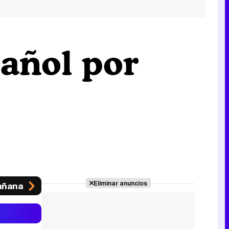
añol por
Eliminar anuncios
ñana