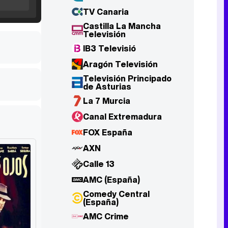
TV Canaria
Castilla La Mancha
Televisión
Tráiler en catalán de 'Ravalear', la nueva serie de HBO Max sobre los fondos buitre
IB3 Televisió
Aragón Televisión
Televisión Principado
de Asturias
Tráiler de la tercera temporada de 'The Walking Dead: Dead City' de AMC+
La 7 Murcia
Canal Extremadura
FOX España
AXN
Canción ganadora de Eurovisión 2026: DARA con "Bangaranga" por Bulgaria
Calle 13
AMC (España)
Comedy Central
(España)
AMC Crime