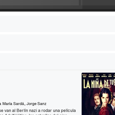
 María Sardá
,
Jorge Sanz
e van al Berlín nazi a rodar una película