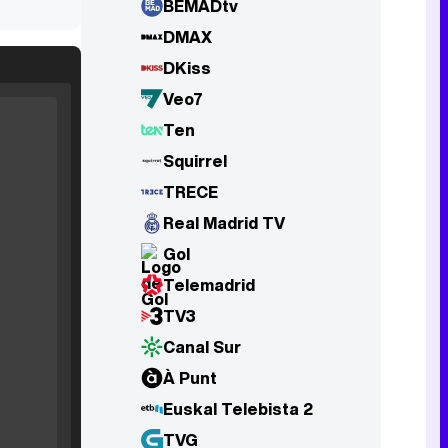
BEMADtv
DMAX
DKiss
Veo7
Ten
Squirrel
Filmin estrena el tráiler de 'Millennial Mal', su nueva comedia universitaria de la mano de Lorena Iglesias
TRECE
Real Madrid TV
Gol
Telemadrid
'120 Minutos' celebra sus 2.000 programas en Telemadrid con un vídeo del día a día en la redacción
TV3
Canal Sur
À Punt
Euskal Telebista 2
Tráiler de '33 días', la nueva serie de Atresplayer con Julián Villagrán y José Manuel Poga
TVG