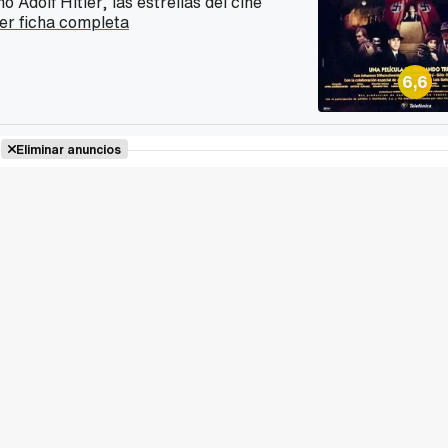
o Adolf Hitler, las estrellas del cine
er ficha completa
6,6
Eliminar anuncios