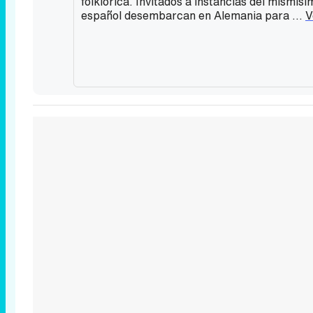
folklórica. Invitados a instancias del mismísim
español desembarcan en Alemania para ...
V