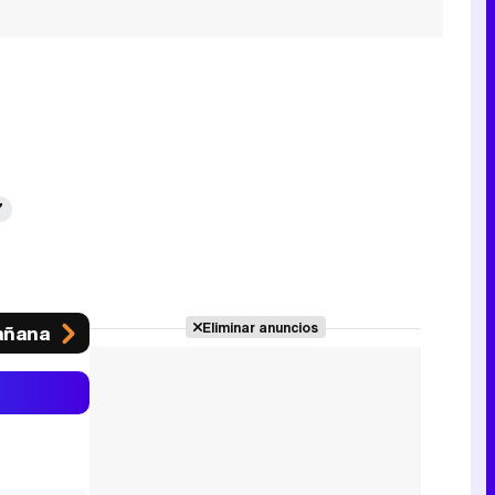
7
Eliminar anuncios
ñana