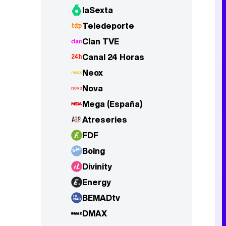
laSexta
Teledeporte
Clan TVE
Canal 24 Horas
Neox
Nova
Mega (España)
Atreseries
FDF
Boing
Divinity
Energy
BEMADtv
DMAX