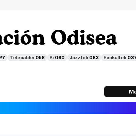
ción Odisea
27
Telecable:
058
R:
060
Jazztel:
063
Euskaltel:
03
Ma