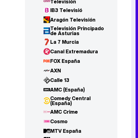
Televisión
IB3 Televisió
Aragón Televisión
Televisión Principado
de Asturias
La 7 Murcia
Canal Extremadura
FOX España
AXN
Calle 13
AMC (España)
Comedy Central
(España)
AMC Crime
Cosmo
MTV España