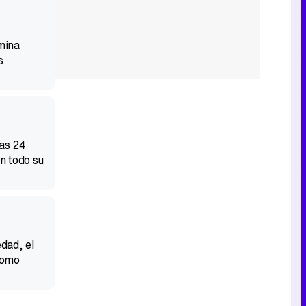
mina
s
las 24
n todo su
dad, el
 como