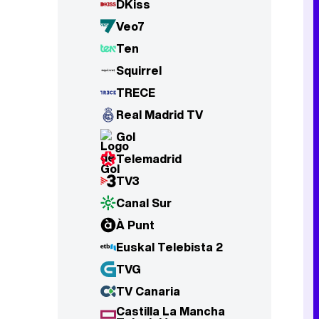
DKiss
Veo7
Ten
Squirrel
TRECE
Real Madrid TV
Gol
Telemadrid
TV3
Canal Sur
À Punt
Euskal Telebista 2
TVG
TV Canaria
Castilla La Mancha