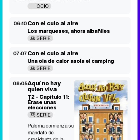
OCIO
Con el culo al aire
06:10
Los marqueses, ahora albañiles
SERIE
Con el culo al aire
07:07
Una ola de calor asola el camping
SERIE
Aquí no hay
08:05
quien viva
T2 - Capítulo 11:
Érase unas
elecciones
SERIE
Paloma comienza su
mandato de
presidenta de la