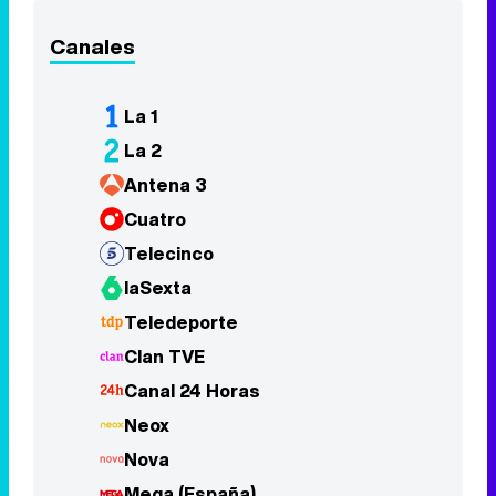
Antena 3
Cuatro
Telecinco
laSexta
Teledeporte
Clan TVE
Canal 24 Horas
Neox
Nova
Mega (España)
Atreseries
FDF
Boing
Divinity