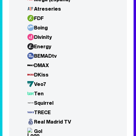
Energy
BEMADtv
DMAX
DKiss
Veo7
Ten
Squirrel
TRECE
Real Madrid TV
Gol
Telemadrid
TV3
Canal Sur
À Punt