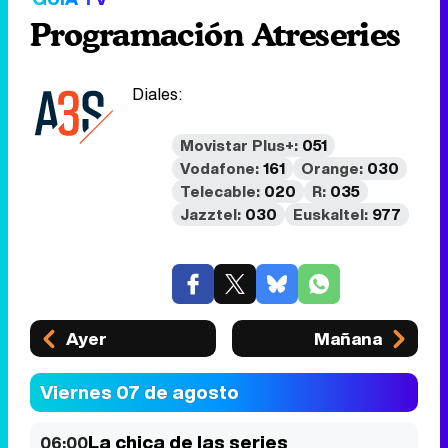
Programación Atreseries
Diales:
Movistar Plus+:
051
Vodafone:
161
Orange:
030
Telecable:
020
R:
035
Jazztel:
030
Euskaltel:
977
Ayer
Mañana
Viernes 07 de agosto
La chica de las series
06:00