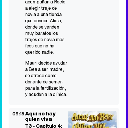
acompañan a Rocío
a elegir traje de
novia a una tienda
que conoce Alicia,
donde se venden
muy baratos los
trajes de novia más
feos que no ha
querido nadie.
Mauri decide ayudar
a Bea a ser madre,
se ofrece como
donante de semen
para la fertilización,
y acuden a la clínica.
Aquí no hay
09:15
quien viva
T3 - Capítulo 4: