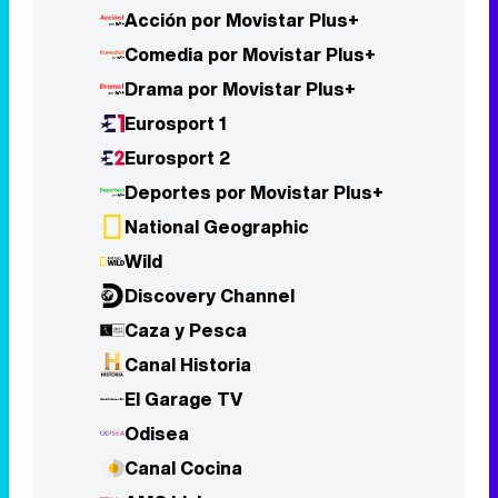
Eurosport 2
Deportes por Movistar Plus+
National Geographic
Wild
Discovery Channel
Caza y Pesca
Canal Historia
El Garage TV
Odisea
Canal Cocina
AMC Living
Disney Junior
Nick Jr.
TV5 Monde
Las Estrellas TV