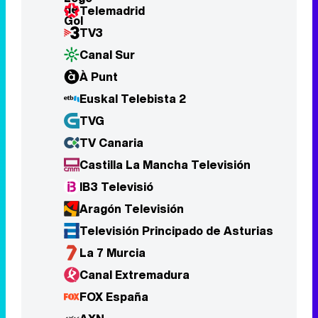
Euskal Telebista 2
TVG
TV Canaria
Castilla La Mancha Televisión
IB3 Televisió
Aragón Televisión
Televisión Principado de Asturias
La 7 Murcia
Canal Extremadura
FOX España
AXN
Calle 13
AMC (España)
Comedy Central (España)
AMC Crime