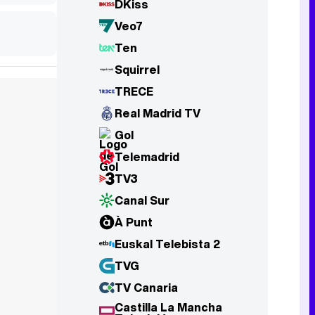
Tráiler de la tercera temporada de 'The Walking Dead: Dead City' de AMC+
DKiss
Veo7
Ten
Squirrel
Canción ganadora de Eurovisión 2026: DARA con "Bangaranga" por Bulgaria
TRECE
Real Madrid TV
Gol
Telemadrid
TV3
Canal Sur
À Punt
Euskal Telebista 2
TVG
TV Canaria
Castilla La Mancha