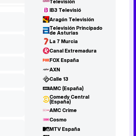
Televisión
IB3 Televisió
Aragón Televisión
Televisión Principado
de Asturias
La 7 Murcia
Canal Extremadura
FOX España
AXN
Calle 13
AMC (España)
Comedy Central
(España)
AMC Crime
Cosmo
MTV España