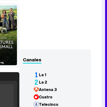
Canales
La 1
La 2
Antena 3
Cuatro
Telecinco
Filmin estrena el tráiler de 'Millennial Mal', su nueva comedia universitaria de la mano de Lorena Iglesias