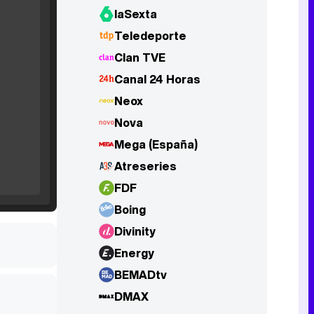
laSexta
Teledeporte
Clan TVE
'120 Minutos' celebra sus 2.000 programas en Telemadrid con un vídeo del día a día en la redacción
Canal 24 Horas
Neox
Nova
Mega (España)
Tráiler de '33 días', la nueva serie de Atresplayer con Julián Villagrán y José Manuel Poga
Atreseries
FDF
Boing
Divinity
Tráiler en catalán de 'Ravalear', la nueva serie de HBO Max sobre los fondos buitre
Energy
BEMADtv
DMAX