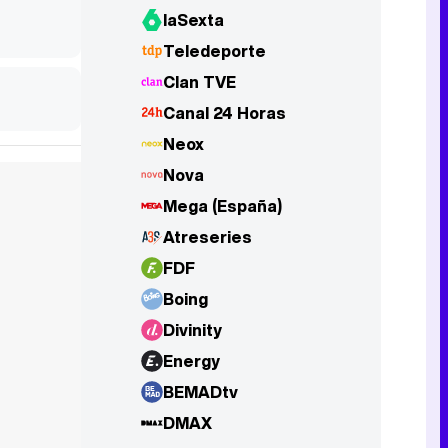
laSexta
Tráiler de la tercera temporada de 'The Walking Dead: Dead City' de AMC+
Teledeporte
Clan TVE
Canal 24 Horas
Neox
Canción ganadora de Eurovisión 2026: DARA con "Bangaranga" por Bulgaria
Nova
Mega (España)
Atreseries
FDF
Boing
Divinity
Energy
BEMADtv
DMAX