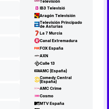
Televisión
IB3 Televisió
Aragón Televisión
Televisión Principado
de Asturias
La 7 Murcia
Canal Extremadura
FOX España
AXN
Calle 13
AMC (España)
Comedy Central
(España)
AMC Crime
Cosmo
MTV España