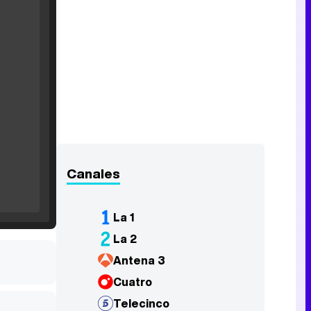
Filmin estrena el tráiler de 'Millennial Mal', su nueva comedia universitaria de la mano de Lorena Iglesias
'120 Minutos' celebra sus 2.000 programas en Telemadrid con un vídeo del día a día en la redacción
Canales
Tráiler de '33 días', la nueva serie de Atresplayer con Julián Villagrán y José Manuel Poga
La 1
La 2
Tráiler en catalán de 'Ravalear', la nueva serie de HBO Max sobre los fondos buitre
Antena 3
Cuatro
Telecinco