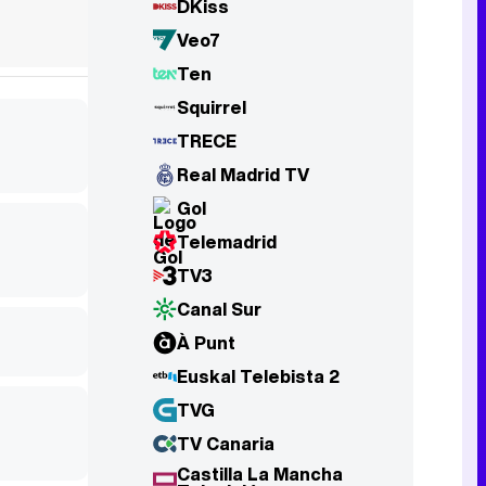
DKiss
Veo7
Ten
Squirrel
TRECE
Real Madrid TV
Gol
Telemadrid
TV3
Canal Sur
À Punt
Euskal Telebista 2
TVG
TV Canaria
Castilla La Mancha