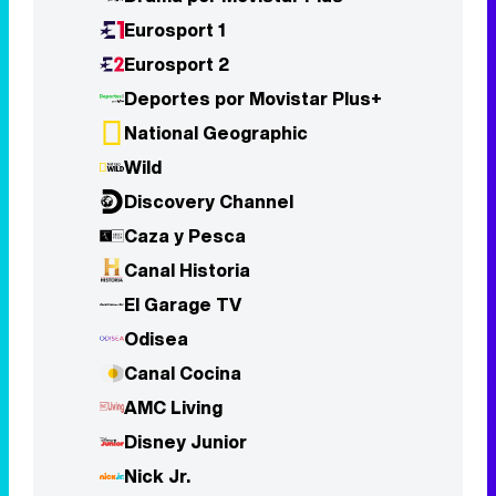
Wild
Discovery Channel
Caza y Pesca
Canal Historia
El Garage TV
Odisea
Canal Cocina
AMC Living
Disney Junior
Nick Jr.
TV5 Monde
Las Estrellas TV
CNN Int
BBC World