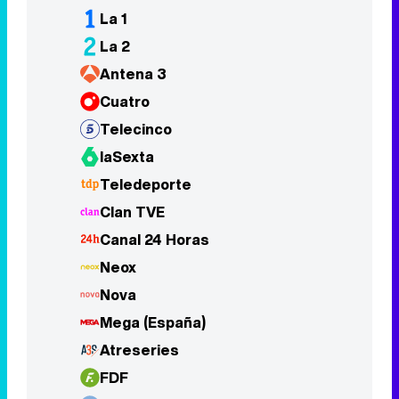
Telecinco
laSexta
Teledeporte
Clan TVE
Canal 24 Horas
Neox
Nova
Mega (España)
Atreseries
FDF
Boing
Divinity
Energy
BEMADtv
DMAX