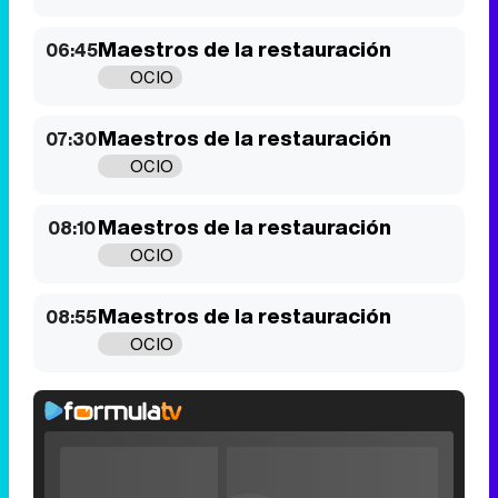
Maestros de la restauración
06:45
OCIO
Maestros de la restauración
07:30
OCIO
Maestros de la restauración
08:10
OCIO
Maestros de la restauración
08:55
OCIO
Rhaenyra
toma
Video
Desembarco
Player
is
Loaded
: