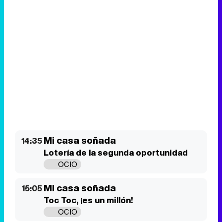
Mi casa soñada
14:35
Lotería de la segunda oportunidad
OCIO
Mi casa soñada
15:05
Toc Toc, ¡es un millón!
OCIO
Renovación ¡Aloha!
15:25
'80s Pool House Nightmare
OCIO
Renovación ¡Aloha!
16:15