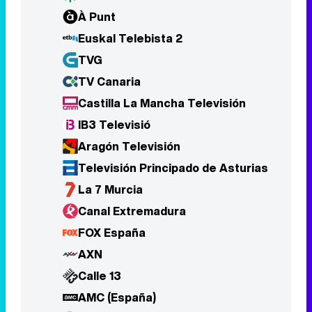
Castilla La Mancha Televisión
IB3 Televisió
Aragón Televisión
Televisión Principado de Asturias
La 7 Murcia
Canal Extremadura
FOX España
AXN
Calle 13
AMC (España)
Comedy Central (España)
AMC Crime
Cosmo
MTV España
SyFy España