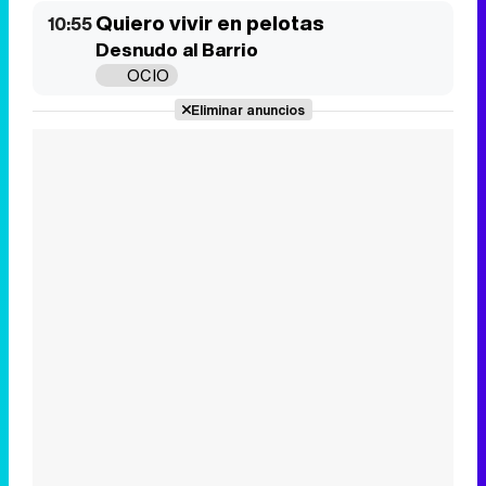
Tráiler de la tercera temporada de 'The Walking Dead: Dead City' de AMC+
Canción ganadora de Eurovisión 2026: DARA con "Bangaranga" por Bulgaria
Quiero vivir en la playa
11:20
OCIO