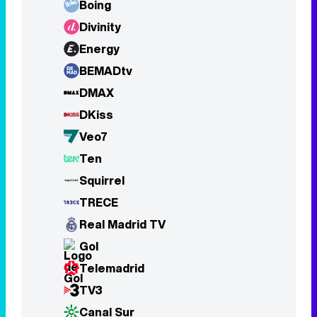
DKiss
Veo7
Ten
Squirrel
TRECE
Real Madrid TV
Gol
Telemadrid
TV3
Canal Sur
À Punt
Euskal Telebista 2
TVG
TV Canaria