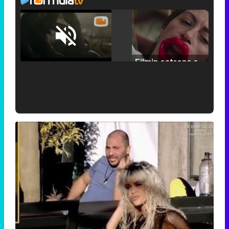
Loaded
:
25.30%
/
Unmute
Filmin estrena el tráiler de 'Millennial Mal', su nueva comedia universitaria de la mano de Lorena Iglesias
'120 Minutos' celebra sus 2.000 programas en Telemadrid con un vídeo del día a día en la redacción
Tráiler de '33 días', la nueva serie de Atresplayer con Julián Villagrán y José Manuel Poga