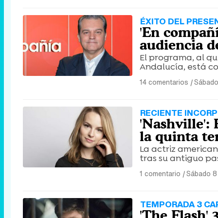
ÉXITO DEL PRES
'En compañí
audiencia d
El programa, al qu
Andalucía, está c
14 comentarios
|
Sábado
RECIENTE INCOR
'Nashville':
la quinta t
La actriz america
tras su antiguo pa
1 comentario
|
Sábado 8 
TEMPORADA 3 CAP
'The Flash' 