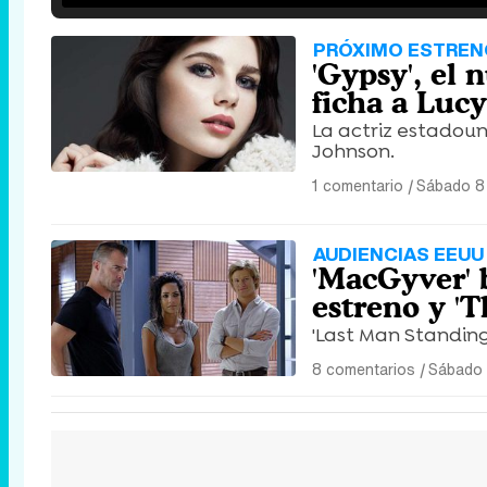
PRÓXIMO ESTREN
'Gypsy', el 
ficha a Luc
La actriz estadoun
Johnson.
1 comentario
|
Sábado 8 
AUDIENCIAS EEUU
'MacGyver' 
estreno y 'T
'Last Man Standing
8 comentarios
|
Sábado 