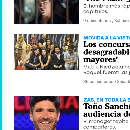
El hombre más ráp
capítulos.
0 comentarios
|
Sábado 
MOVIDA A LA VIST
Los concurs
desagradabl
mayores"
Muti y Niedziela h
Raquel fueron las
36 comentarios
|
Sábado
ZAS, EN TODA LA
Toño Sanchís
audiencia de
El manager repite 
compañeros.