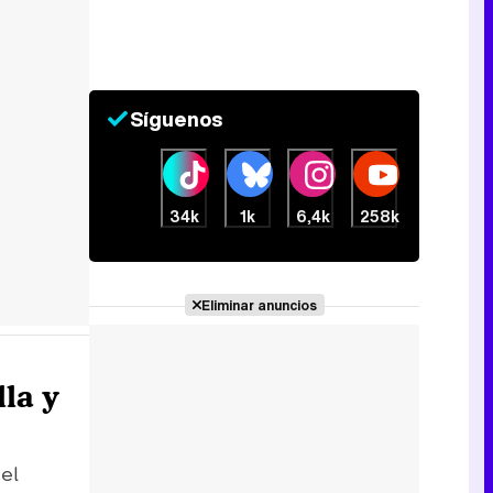
Síguenos
34k
1k
6,4k
258k
Eliminar anuncios
lla y
e
el