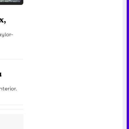
Tráiler en catalán de 'Ravalear', la nueva serie de HBO Max sobre los fondos buitre
x,
aylor-
Tráiler de la tercera temporada de 'The Walking Dead: Dead City' de AMC+
u
Canción ganadora de Eurovisión 2026: DARA con "Bangaranga" por Bulgaria
terior.