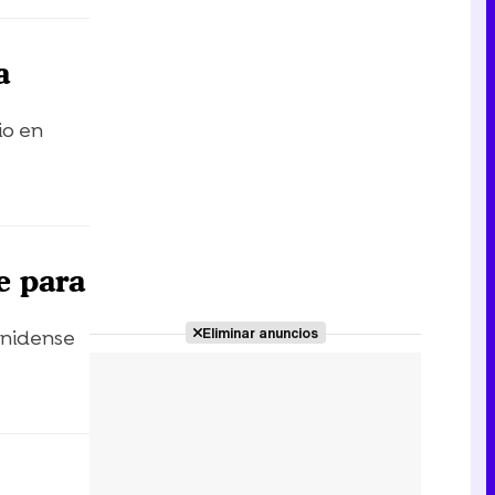
a
io en
e para
Eliminar anuncios
unidense