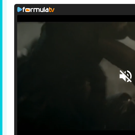
Loaded
:
25.30%
/
Unmute