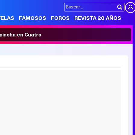
VELAS
FAMOSOS
FOROS
REVISTA 20 AÑOS
' pincha en Cuatro