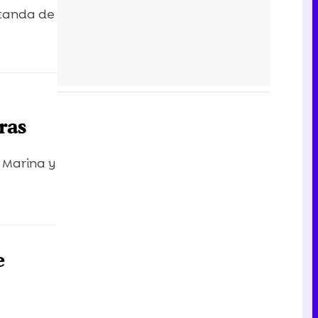
 tanda de
ras
 Marina y
e