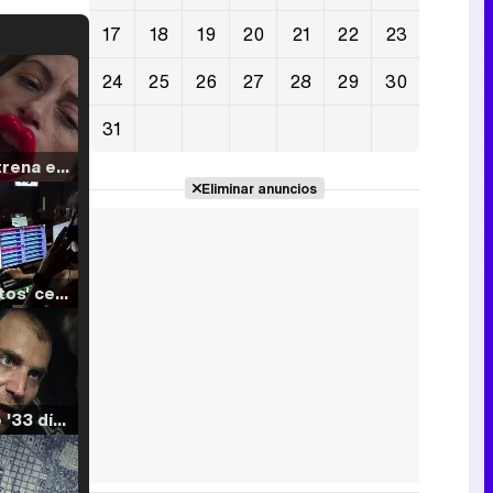
17
18
19
20
21
22
23
24
25
26
27
28
29
30
31
Filmin estrena el tráiler de 'Millennial Mal', su nueva comedia universitaria de la mano de Lorena Iglesias
Eliminar anuncios
'120 Minutos' celebra sus 2.000 programas en Telemadrid con un vídeo del día a día en la redacción
Tráiler de '33 días', la nueva serie de Atresplayer con Julián Villagrán y José Manuel Poga