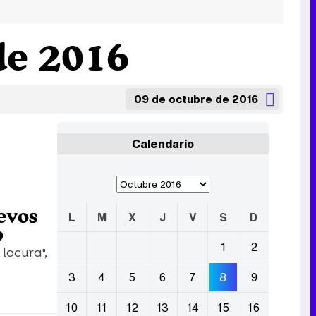
de 2016
09 de octubre de 2016
Calendario
uevos
L
M
X
J
V
S
D
b
1
2
locura",
3
4
5
6
7
8
9
10
11
12
13
14
15
16