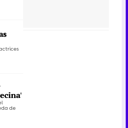
as
actrices
&
ecina'
el
ueda de