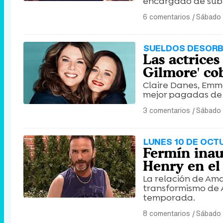
encargado de subir
6 comentarios
|
Sábado 
SUELDOS DESORB
Las actrices
Gilmore' co
Claire Danes, Emma
mejor pagadas de 
3 comentarios
|
Sábado 
LUNES 10 DE OCT
Fermín inau
Henry en el
La relación de Ama
transformismo de 
temporada.
8 comentarios
|
Sábado 