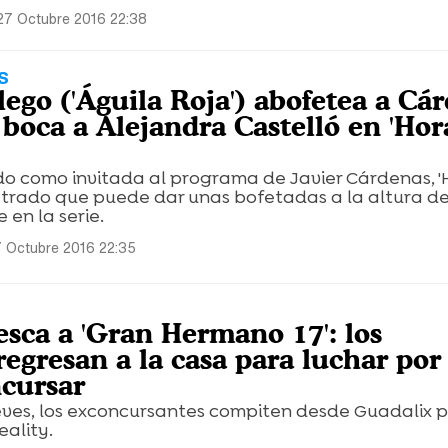
27 Octubre 2016 22:38
S
ego ('Águila Roja') abofetea a Cá
 boca a Alejandra Castelló en 'Hor
ido como invitada al programa de Javier Cárdenas, 
strado que puede dar unas bofetadas a la altura de
en la serie.
 Octubre 2016 22:35
esca a 'Gran Hermano 17': los
egresan a la casa para luchar por
ncursar
ueves, los exconcursantes compiten desde Guadalix p
eality.