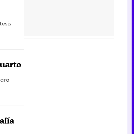
tesis
Cuarto
para
afía