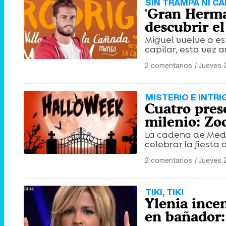
SIN TRAMPA NI C
'Gran Herma
descubrir el
Miguel vuelve a es
capilar, esta vez a
2 comentarios
|
Jueves 
MISTERIO E INTRI
Cuatro prese
milenio: Zo
La cadena de Med
celebrar la fiesta
2 comentarios
|
Jueves 
TIKI, TIKI
Ylenia incen
en bañador