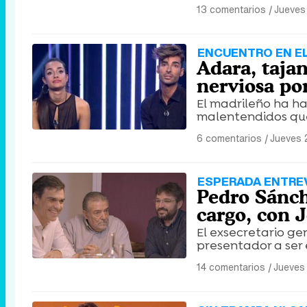
13 comentarios
|
Jueves
ENCUENTRO EN E
Adara, taja
nerviosa po
El madrileño ha ha
malentendidos que
6 comentarios
|
Jueves 
ESPERADA ENTRE
Pedro Sánche
cargo, con J
El exsecretario ge
presentador a ser 
14 comentarios
|
Jueves