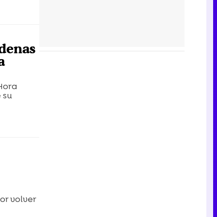
rdenas
a
'Hora
 su
or volver