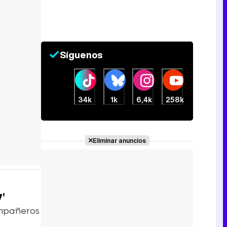
Síguenos
34k
1k
6,4k
258k
Eliminar anuncios
'
ompañeros