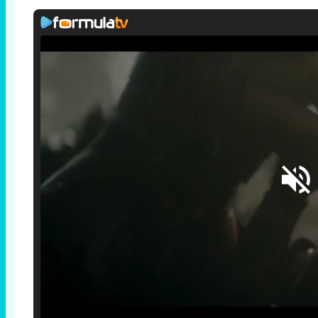
Loaded
:
25.30%
/
Unmute