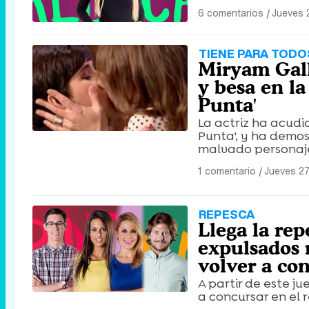
6 comentarios
|
Jueves 
TIENE PARA TODO
Miryam Gall
y besa en la
Punta'
La actriz ha acud
Punta', y ha demo
malvado personaje 
1 comentario
|
Jueves 27
REPESCA
Llega la rep
expulsados r
volver a co
A partir de este j
a concursar en el r