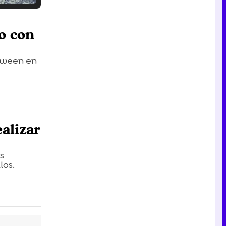
Tráiler en catalán de 'Ravalear', la nueva serie de HBO Max sobre los fondos buitre
co con
loween en
Tráiler de la tercera temporada de 'The Walking Dead: Dead City' de AMC+
alizar
Canción ganadora de Eurovisión 2026: DARA con "Bangaranga" por Bulgaria
s
los.