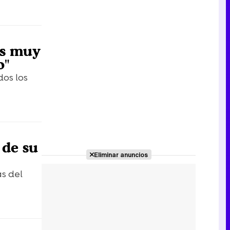
es muy
o"
dos los
 de su
Eliminar anuncios
s del