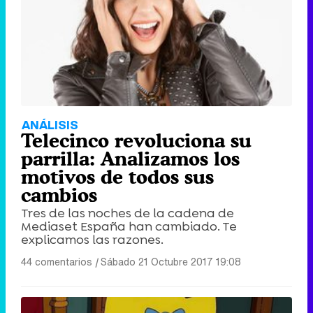
Tráiler de '33 días', la nueva serie de Atresplayer con Julián Villagrán y José Manuel Poga
Tráiler en catalán de 'Ravalear', la nueva serie de HBO Max sobre los fondos buitre
ANÁLISIS
Telecinco revoluciona su
parrilla: Analizamos los
motivos de todos sus
cambios
Tráiler de la tercera temporada de 'The Walking Dead: Dead City' de AMC+
Tres de las noches de la cadena de
Mediaset España han cambiado. Te
explicamos las razones.
44 comentarios
|
Sábado 21 Octubre 2017 19:08
Canción ganadora de Eurovisión 2026: DARA con "Bangaranga" por Bulgaria