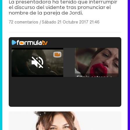
La presentadora ha tenido que interrumpir
el discurso del vidente tras pronunciar el
nombre de la pareja de Jordi.
72 comentarios
|
Sábado 21 Octubre 2017 21:46
Loaded
:
25.30%
/
Unmute
Filmin estrena el tráiler de 'Millennial Mal', su nueva comedia universitaria de la mano de Lorena Iglesias
'120 Minutos' celebra sus 2.000 programas en Telemadrid con un vídeo del día a día en la redacción