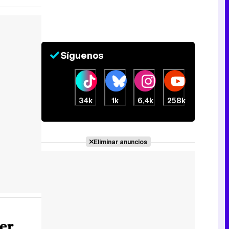
Síguenos
34k
1k
6,4k
258k
Eliminar anuncios
er