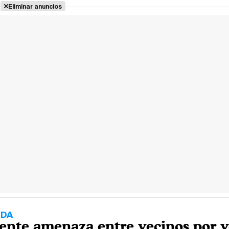
Eliminar anuncios
IDA
ente amenaza entre vecinos por v