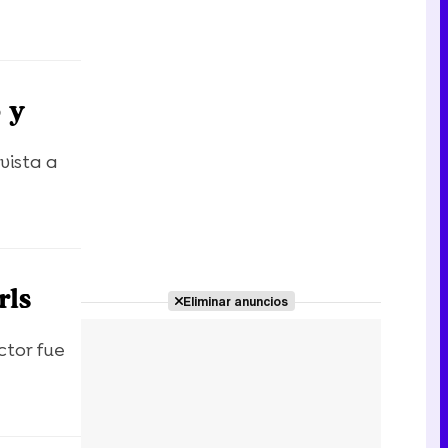
 y
vista a
rls
Eliminar anuncios
ctor fue