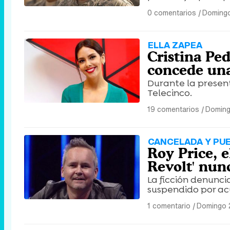
0 comentarios
|
Domingo
ELLA ZAPEA
Cristina Ped
concede una 
Durante la presen
Telecinco.
19 comentarios
|
Doming
CANCELADA Y PU
Roy Price, e
Revolt' nunc
La ficción denunci
suspendido por ac
1 comentario
|
Domingo 