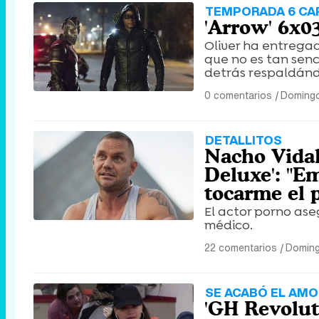
TEMPORADA 6 CAP
'Arrow' 6x0
Oliver ha entregad
que no es tan sen
detrás respaldánd
0 comentarios
|
Domingo
DETALLITOS
Nacho Vidal
Deluxe': "E
tocarme el 
El actor porno as
médico.
22 comentarios
|
Doming
SE ACABÓ EL AMO
'GH Revolut