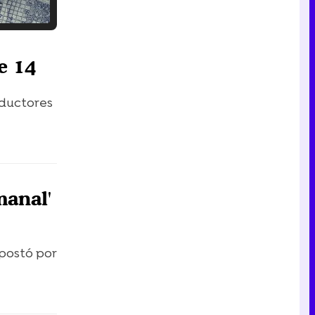
Tráiler en catalán de 'Ravalear', la nueva serie de HBO Max sobre los fondos buitre
e 14
oductores
Tráiler de la tercera temporada de 'The Walking Dead: Dead City' de AMC+
manal'
Canción ganadora de Eurovisión 2026: DARA con "Bangaranga" por Bulgaria
apostó por