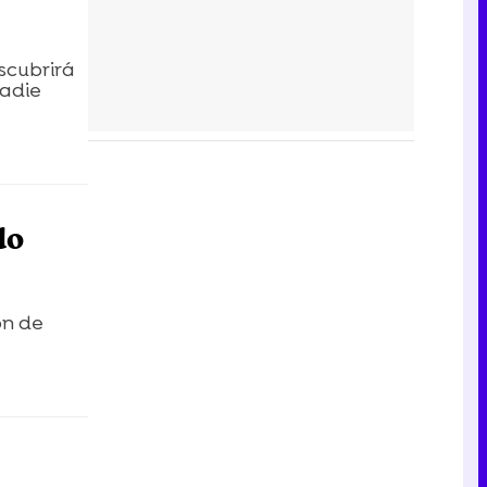
scubrirá
nadie
do
ón de