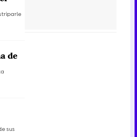
striparle
ma de
ta
de sus