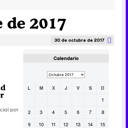
e de 2017
30 de octubre de 2017
Calendario
ld
L
M
X
J
V
S
D
r
1
cial por
2
3
4
5
6
7
8
9
10
11
12
13
14
15