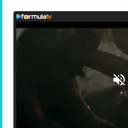
Loaded
: