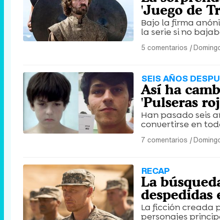
'Juego de T
Bajo la firma anón
la serie si no baja
5 comentarios
|
Domingo
SEIS AÑOS DESP
Así ha camb
'Pulseras roj
Han pasado seis a
convertirse en tod
7 comentarios
|
Domingo
RECAP
La búsqueda
despedidas 
La ficción creada 
personajes princip