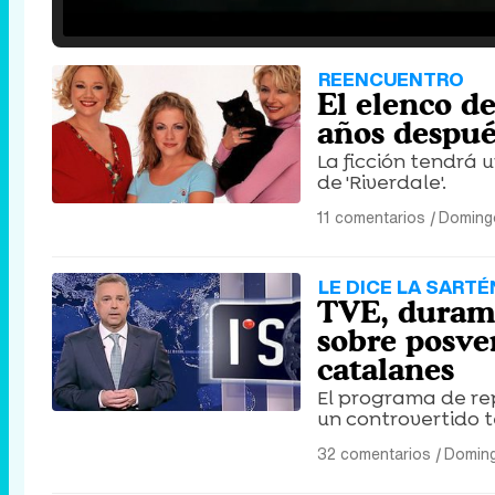
25.30%
/
Unmute
REENCUENTRO
El elenco de
años después
La ficción tendrá 
de 'Riverdale'.
11 comentarios
|
Doming
LE DICE LA SARTÉN
TVE, durame
sobre posve
catalanes
El programa de rep
un controvertido t
32 comentarios
|
Doming