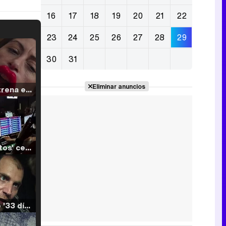
16
17
18
19
20
21
22
23
24
25
26
27
28
29
30
31
Eliminar anuncios
Filmin estrena el tráiler de 'Millennial Mal', su nueva comedia universitaria de la mano de Lorena Iglesias
'120 Minutos' celebra sus 2.000 programas en Telemadrid con un vídeo del día a día en la redacción
Tráiler de '33 días', la nueva serie de Atresplayer con Julián Villagrán y José Manuel Poga