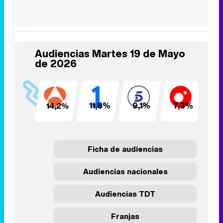
Audiencias Martes 19 de Mayo
de 2026
14,2%
11,8%
9,1%
7,3%
6
Ficha de audiencias
Audiencias nacionales
Audiencias TDT
Franjas