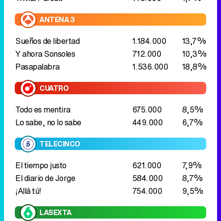
ANTENA 3
Sueños de libertad
1.184.000
13,7%
Y ahora Sonsoles
712.000
10,3%
Pasapalabra
1.536.000
18,8%
CUATRO
Todo es mentira
675.000
8,5%
Lo sabe, no lo sabe
449.000
6,7%
TELECINCO
El tiempo justo
621.000
7,9%
El diario de Jorge
584.000
8,7%
¡Allá tú!
754.000
9,5%
LASEXTA