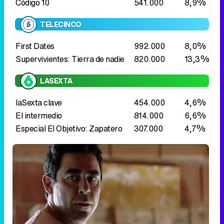
Código 10
541.000
8,9%
TELECINCO
First Dates
992.000
8,0%
Supervivientes: Tierra de nadie
820.000
13,3%
LASEXTA
laSexta clave
454.000
4,6%
El intermedio
814.000
6,6%
Especial El Objetivo: Zapatero
307.000
4,7%