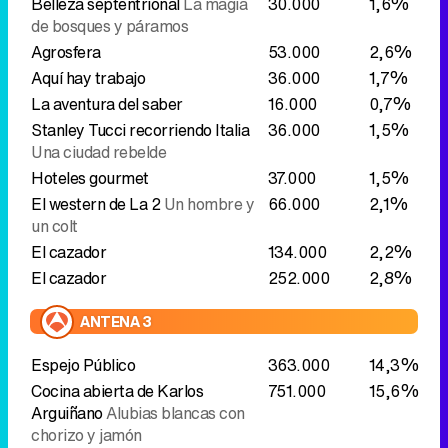
Belleza septentrional
La magia
30.000
1,6%
de bosques y páramos
Agrosfera
53.000
2,6%
Aquí hay trabajo
36.000
1,7%
La aventura del saber
16.000
0,7%
Stanley Tucci recorriendo Italia
36.000
1,5%
Una ciudad rebelde
Hoteles gourmet
37.000
1,5%
El western de La 2
Un hombre y
66.000
2,1%
un colt
El cazador
134.000
2,2%
El cazador
252.000
2,8%
ANTENA 3
Espejo Público
363.000
14,3%
Cocina abierta de Karlos
751.000
15,6%
Arguiñano
Alubias blancas con
chorizo y jamón