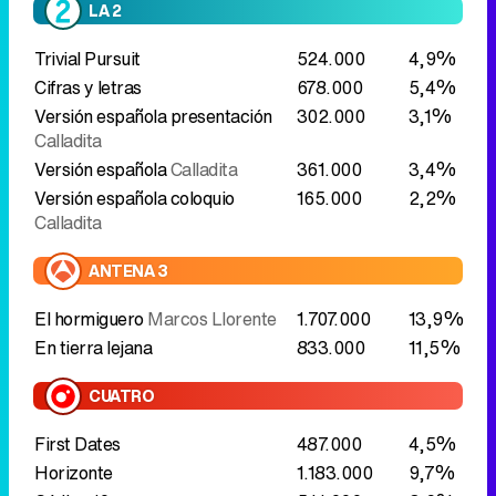
LA 2
Trivial Pursuit
524.000
4,9%
Cifras y letras
678.000
5,4%
Versión española presentación
302.000
3,1%
Calladita
Versión española
Calladita
361.000
3,4%
Versión española coloquio
165.000
2,2%
Calladita
ANTENA 3
El hormiguero
Marcos Llorente
1.707.000
13,9%
En tierra lejana
833.000
11,5%
CUATRO
First Dates
487.000
4,5%
Horizonte
1.183.000
9,7%