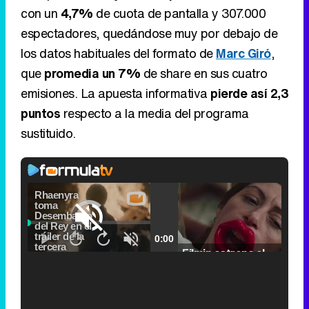
con un
4,7%
de cuota de pantalla y 307.000
espectadores, quedándose muy por debajo de
los datos habituales del formato de
Marc Giró
,
que
promedia un 7%
de share en sus cuatro
emisiones. La apuesta informativa
pierde así 2,3
puntos
respecto a la media del programa
sustituido.
Video
Player
is
Loaded
:
loading.
0%
Fullscreen
Current
0:00
/
Duration
0:00
Remaining
-
0:00
Pause
Unmute
Seek
Seek
Filmin estrena el tráiler de 'Millennial Mal', su nueva comedia universitaria de la mano de Lorena Iglesias
back
forward
20
30
seconds
seconds
Time
Time