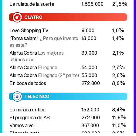
La ruleta de la suerte
1.595.000
21,5%
CUATRO
Love Shopping TV
9.000
1,0%
¡Toma salami!
¿Pero qué invento
18.000
1,4%
es este?
Alerta Cobra
Los mejores
39.000
2,1%
últimos días
Alerta Cobra
El legado
54.000
2,7%
Alerta Cobra
El legado (2ª parte)
55.000
2,6%
En boca de todos
272.000
8,8%
TELECINCO
La mirada crítica
152.000
8,4%
El programa de AR
272.000
11,9%
Vamos a ver
367.000
11,0%
El precio justo
620.000
9,2%