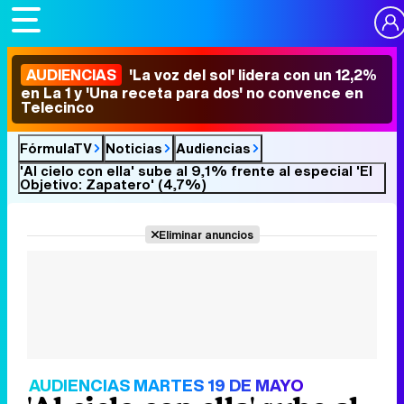
AUDIENCIAS
'La voz del sol' lidera con un 12,2%
en La 1 y 'Una receta para dos' no convence en
Telecinco
FórmulaTV
Noticias
Audiencias
'Al cielo con ella' sube al 9,1% frente al especial 'El
Objetivo: Zapatero' (4,7%)
Eliminar anuncios
AUDIENCIAS MARTES 19 DE MAYO