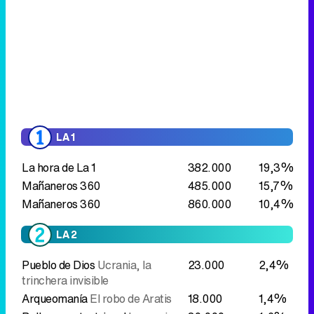
LA 1
La hora de La 1
382.000
19,3%
Mañaneros 360
485.000
15,7%
Mañaneros 360
860.000
10,4%
LA 2
Pueblo de Dios
Ucrania, la
23.000
2,4%
trinchera invisible
Arqueomanía
El robo de Aratis
18.000
1,4%