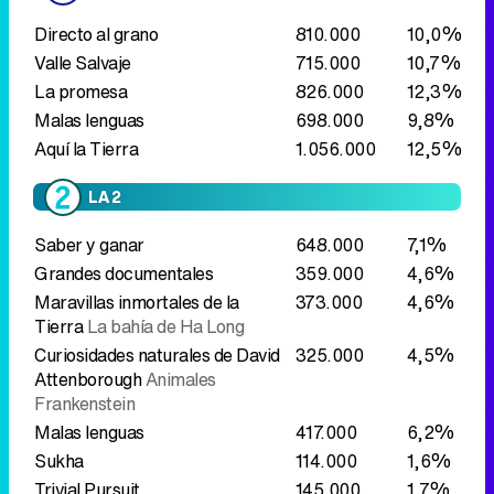
Directo al grano
810.000
10,0%
Valle Salvaje
715.000
10,7%
La promesa
826.000
12,3%
Malas lenguas
698.000
9,8%
Aquí la Tierra
1.056.000
12,5%
LA 2
Saber y ganar
648.000
7,1%
Grandes documentales
359.000
4,6%
Maravillas inmortales de la
373.000
4,6%
Tierra
La bahía de Ha Long
Curiosidades naturales de David
325.000
4,5%
Attenborough
Animales
Frankenstein
Malas lenguas
417.000
6,2%
Sukha
114.000
1,6%
Trivial Pursuit
145.000
1,7%