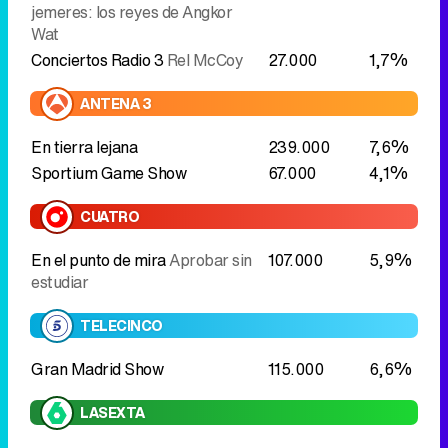
jemeres: los reyes de Angkor
Wat
Conciertos Radio 3
Rel McCoy
27.000
1,7%
ANTENA 3
En tierra lejana
239.000
7,6%
Sportium Game Show
67.000
4,1%
CUATRO
En el punto de mira
Aprobar sin
107.000
5,9%
estudiar
TELECINCO
Gran Madrid Show
115.000
6,6%
LASEXTA