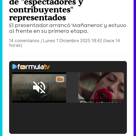
de "espectadores y
contribuyentes"
representados
El presentador arrancó 'Mañaneros' y estuvo
al frente en su primera etapa.
14 comentarios
|
Lunes 1 Diciembre 2025 18:42 (hace 14
horas)
Loaded
:
29.30%
/
Unmute
Filmin estrena el tráiler de 'Millennial Mal', su nueva comedia universitaria de la mano de Lorena Iglesias