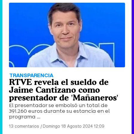
'120 Minutos' celebra sus 2.000 programas en Telemadrid con un vídeo del día a día en la redacción
Tráiler de '33 días', la nueva serie de Atresplayer con Julián Villagrán y José Manuel Poga
Tráiler en catalán de 'Ravalear', la nueva serie de HBO Max sobre los fondos buitre
TRANSPARENCIA
RTVE revela el sueldo de
Jaime Cantizano como
presentador de 'Mañaneros'
El presentador se embolsó un total de
Tráiler de la tercera temporada de 'The Walking Dead: Dead City' de AMC+
391.260 euros durante su estancia en el
programa ...
13 comentarios
|
Domingo 18 Agosto 2024 12:09