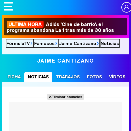
ÚLTIMA HORA
Adiós 'Cine de barrio': el
programa abandona La 1 tras más de 30 años
FórmulaTV
Famosos
Jaime Cantizano
Noticias
JAIME CANTIZANO
FICHA
NOTICIAS
TRABAJOS
FOTOS
VÍDEOS
Eliminar anuncios