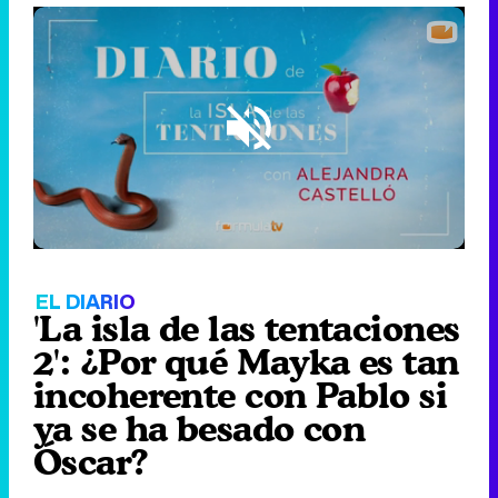
Loaded
:
4.24%
/
Unmute
EL DIARIO
'La isla de las tentaciones
2': ¿Por qué Mayka es tan
incoherente con Pablo si
ya se ha besado con
Óscar?