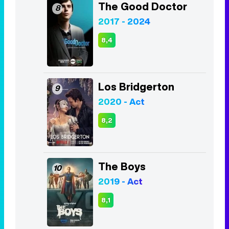
The Good Doctor
8
2017 - 2024
8,4
Los Bridgerton
9
2020 - Act
8,2
The Boys
10
2019 - Act
8,1