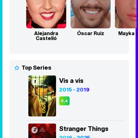
Alejandra
Óscar Ruiz
Mayka R
Castelló
Top Series
Vis a vis
1
2015 - 2019
8,4
Stranger Things
2
2016 - 2025