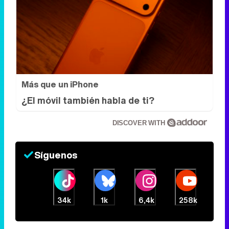
Más que un iPhone
¿El móvil también habla de ti?
DISCOVER WITH
Síguenos
34k
1k
6,4k
258k