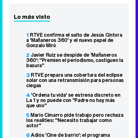
Lo más visto
1
RTVE confirma el salto de Jesús Cintora
a 'Mañaneros 360' y el nuevo papel de
Gonzalo Miró
2
Javier Ruiz se despide de 'Mañaneros
360': "Premien el periodismo, castiguen la
basura"
3
RTVE prepara una cobertura del eclipse
solar con una retransmisión para personas
ciegas
4
'Ordena tu vida' se estrena discreto en
La 1 y no puede con "Padre no hay más
que uno"
5
Mario Cimarro pide trabajo pero rechaza
los realities: "Necesito trabajar como
actor"
6
Adiós 'Cine de barrio': el programa