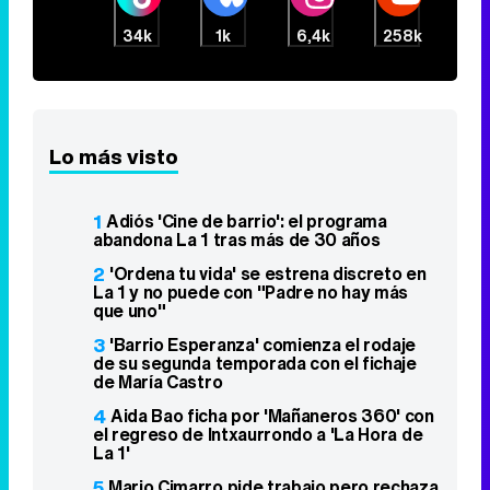
34k
1k
6,4k
258k
Lo más visto
1
Adiós 'Cine de barrio': el programa
abandona La 1 tras más de 30 años
2
'Ordena tu vida' se estrena discreto en
La 1 y no puede con "Padre no hay más
que uno"
3
'Barrio Esperanza' comienza el rodaje
de su segunda temporada con el fichaje
de María Castro
4
Aida Bao ficha por 'Mañaneros 360' con
el regreso de Intxaurrondo a 'La Hora de
La 1'
5
Mario Cimarro pide trabajo pero rechaza