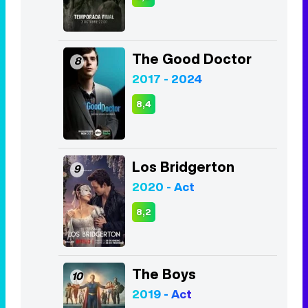
The Good Doctor
8
2017 - 2024
8,4
Los Bridgerton
9
2020 - Act
8,2
The Boys
10
2019 - Act