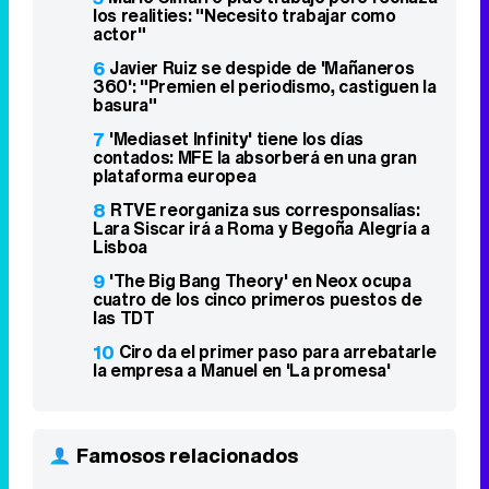
los realities: "Necesito trabajar como
actor"
6
Javier Ruiz se despide de 'Mañaneros
360': "Premien el periodismo, castiguen la
basura"
7
'Mediaset Infinity' tiene los días
contados: MFE la absorberá en una gran
plataforma europea
8
RTVE reorganiza sus corresponsalías:
Lara Siscar irá a Roma y Begoña Alegría a
Lisboa
9
'The Big Bang Theory' en Neox ocupa
cuatro de los cinco primeros puestos de
las TDT
10
Ciro da el primer paso para arrebatarle
la empresa a Manuel en 'La promesa'
Famosos relacionados