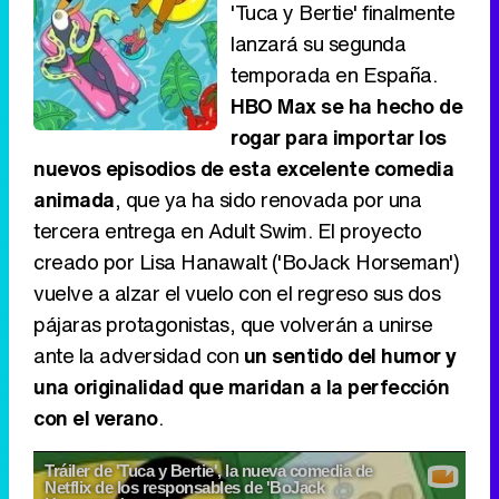
'Tuca y Bertie' finalmente
lanzará su segunda
temporada en España.
HBO Max se ha hecho de
rogar para importar los
nuevos episodios de esta excelente comedia
animada
, que ya ha sido renovada por una
tercera entrega en Adult Swim. El proyecto
creado por Lisa Hanawalt ('BoJack Horseman')
vuelve a alzar el vuelo con el regreso sus dos
pájaras protagonistas, que volverán a unirse
ante la adversidad con
un sentido del humor y
una originalidad que maridan a la perfección
con el verano
.
Tráiler de 'Tuca y Bertie', la nueva comedia de
Netflix de los responsables de 'BoJack