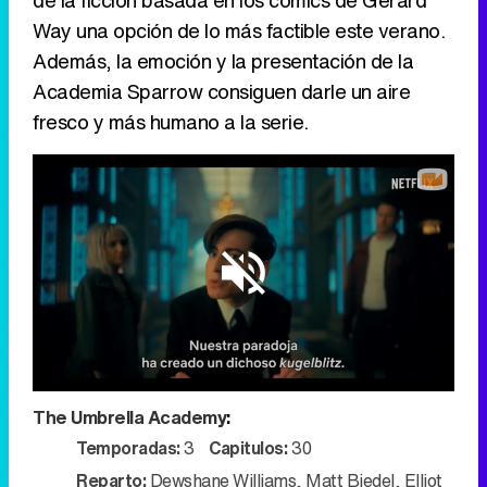
de la ficción basada en los cómics de Gerard
Way una opción de lo más factible este verano.
Además, la emoción y la presentación de la
Academia Sparrow consiguen darle un aire
fresco y más humano a la serie.
Loaded
:
51.17%
/
Unmute
The Umbrella Academy
:
Temporadas:
3
Capitulos:
30
Reparto:
Dewshane Williams
,
Matt Biedel
,
Elliot