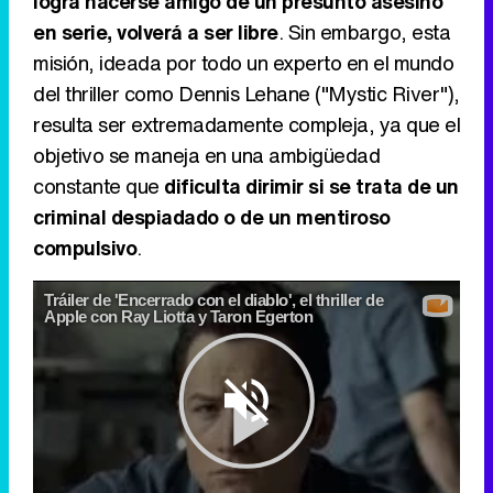
logra hacerse amigo de un presunto asesino
en serie, volverá a ser libre
. Sin embargo, esta
misión, ideada por todo un experto en el mundo
del thriller como Dennis Lehane ("Mystic River"),
resulta ser extremadamente compleja, ya que el
objetivo se maneja en una ambigüedad
constante que
dificulta dirimir si se trata de un
criminal despiadado o de un mentiroso
compulsivo
.
Tráiler de 'Encerrado con el diablo', el thriller de
Apple con Ray Liotta y Taron Egerton
Play