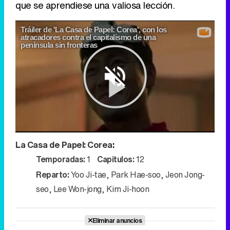
que se aprendiese una valiosa lección.
Tráiler de 'La Casa de Papel: Corea', con los
atracadores contra el capitalismo de una
península sin fronteras
Play
La Casa de Papel: Corea
:
Video
Temporadas:
1
Capitulos:
12
Reparto:
Yoo Ji-tae
,
Park Hae-soo
,
Jeon Jong-
seo
,
Lee Won-jong
,
Kim Ji-hoon
Eliminar anuncios