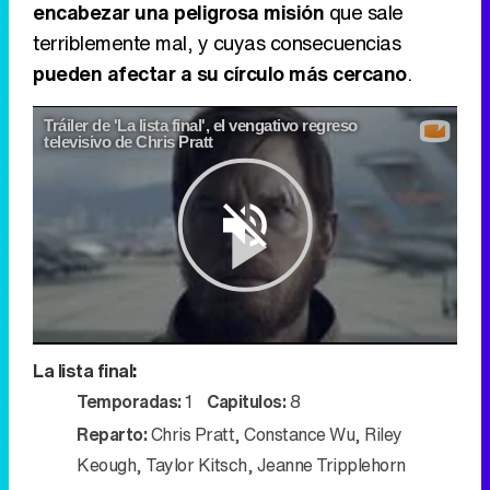
encabezar una peligrosa misión
que sale
terriblemente mal, y cuyas consecuencias
pueden afectar a su círculo más cercano
.
Tráiler de 'La lista final', el vengativo regreso
televisivo de Chris Pratt
Play
La lista final
:
Video
Temporadas:
1
Capitulos:
8
Reparto:
Chris Pratt
,
Constance Wu
,
Riley
Keough
,
Taylor Kitsch
,
Jeanne Tripplehorn