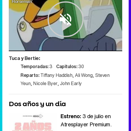
Horseman'
Play
Tuca y Bertie
:
Video
Temporadas:
3
Capitulos:
30
Reparto:
Tiffany Haddish
,
Ali Wong
,
Steven
Yeun
,
Nicole Byer
,
John Early
Dos años y un día
Estreno:
3 de julio en
Atresplayer Premium.