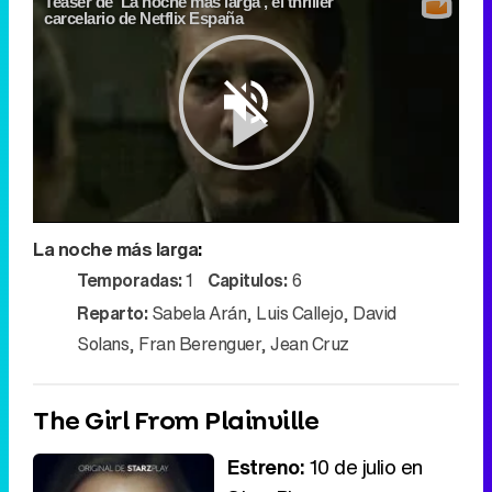
Teaser de 'La noche más larga', el thriller
carcelario de Netflix España
Play
La noche más larga
:
Video
Temporadas:
1
Capitulos:
6
Reparto:
Sabela Arán
,
Luis Callejo
,
David
Solans
,
Fran Berenguer
,
Jean Cruz
The Girl From Plainville
Estreno:
10 de julio en