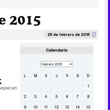
de 2015
25 de febrero de 2015
Calendario
L
M
X
J
V
S
D
X
1
 papel en
2
3
4
5
6
7
8
9
10
11
12
13
14
15