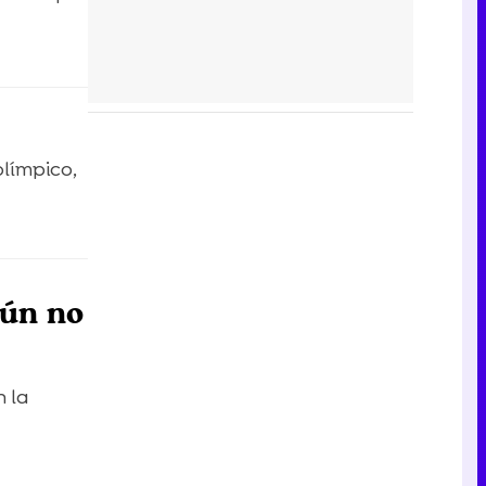
olímpico,
aún no
n la