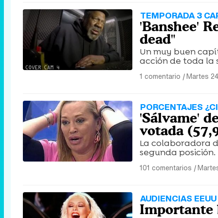
TEMPORADA 3 CAP
'Banshee' R
dead"
Un muy buen capít
acción de toda la s
1 comentario
|
Martes 24
PORCENTAJES ¿C
'Sálvame' d
votada (57,
La colaboradora d
segunda posición.
101 comentarios
|
Martes
AUDIENCIAS EEUU
Importante b