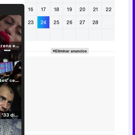
16
17
18
19
20
21
22
23
24
25
26
27
28
Filmin estrena el tráiler de 'Millennial Mal', su nueva comedia universitaria de la mano de Lorena Iglesias
Eliminar anuncios
'120 Minutos' celebra sus 2.000 programas en Telemadrid con un vídeo del día a día en la redacción
Tráiler de '33 días', la nueva serie de Atresplayer con Julián Villagrán y José Manuel Poga