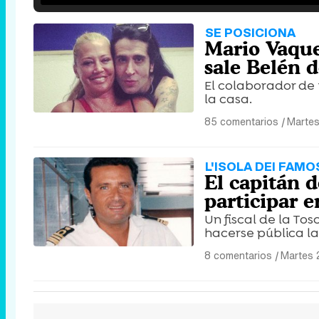
SE POSICIONA
Mario Vaquer
sale Belén d
El colaborador de
la casa.
85 comentarios
|
Martes
L'ISOLA DEI FAMO
El capitán d
participar e
Un fiscal de la To
hacerse pública la
8 comentarios
|
Martes 