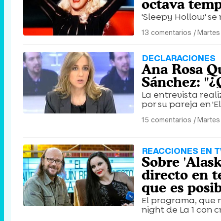
octava tem
'Sleepy Hollow' se
13 comentarios
|
Martes
DECLARACIONES
Ana Rosa Qu
Sánchez: "¿Q
La entrevista real
por su pareja en '
15 comentarios
|
Martes
REACCIONES EN 
Sobre 'Alas
directo en 
que es posib
El programa, que 
night de La 1 con cr