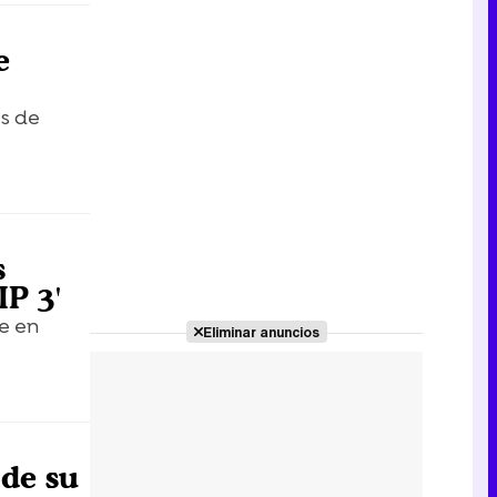
e
s de
s
IP 3'
e en
Eliminar anuncios
 de su