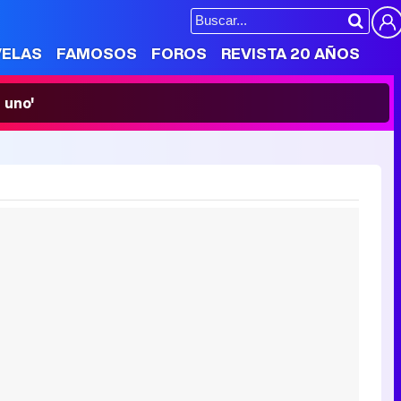
VELAS
FAMOSOS
FOROS
REVISTA 20 AÑOS
 uno'