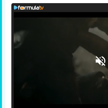
Loaded
:
25.30%
/
Unmute