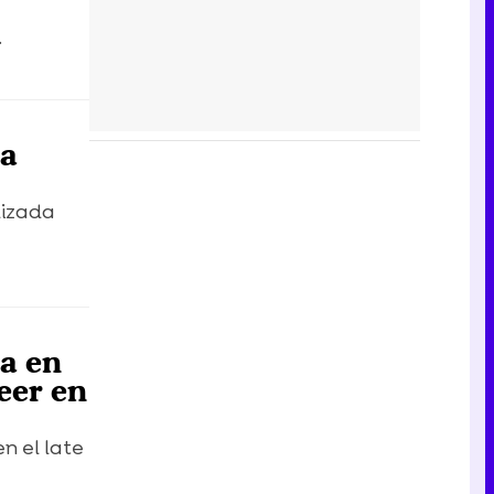
.
ia
lizada
ca en
eer en
n el late