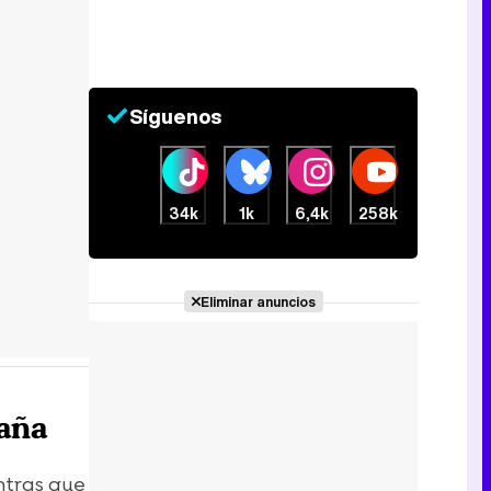
Síguenos
34k
1k
6,4k
258k
Eliminar anuncios
paña
ntras que