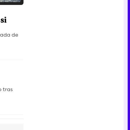
Tráiler en catalán de 'Ravalear', la nueva serie de HBO Max sobre los fondos buitre
si
sada de
Tráiler de la tercera temporada de 'The Walking Dead: Dead City' de AMC+
Canción ganadora de Eurovisión 2026: DARA con "Bangaranga" por Bulgaria
 tras