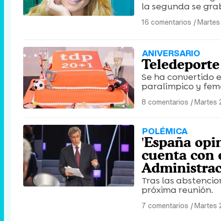
la segunda se grab
16 comentarios
|
Martes
ANIVERSARIO
Teledeporte
Se ha convertido e
paralímpico y fem
8 comentarios
|
Martes 
POLÉMICA
'España opi
cuenta con 
Administra
Tras las abstencio
próxima reunión.
7 comentarios
|
Martes 