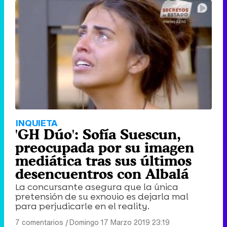
Tráiler de '33 días', la nueva serie de Atresplayer con Julián Villagrán y José Manuel Poga
Tráiler en catalán de 'Ravalear', la nueva serie de HBO Max sobre los fondos buitre
INQUIETA
'GH Dúo': Sofía Suescun,
preocupada por su imagen
mediática tras sus últimos
desencuentros con Albalá
Tráiler de la tercera temporada de 'The Walking Dead: Dead City' de AMC+
La concursante asegura que la única
pretensión de su exnovio es dejarla mal
para perjudicarle en el reality.
7 comentarios
|
Domingo 17 Marzo 2019 23:19