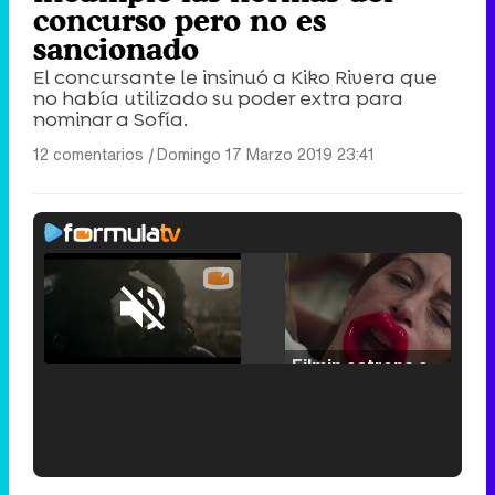
concurso pero no es
sancionado
El concursante le insinuó a Kiko Rivera que
no había utilizado su poder extra para
nominar a Sofía.
12 comentarios
|
Domingo 17 Marzo 2019 23:41
Loaded
:
25.30%
/
Unmute
Filmin estrena el tráiler de 'Millennial Mal', su nueva comedia universitaria de la mano de Lorena Iglesias
'120 Minutos' celebra sus 2.000 programas en Telemadrid con un vídeo del día a día en la redacción