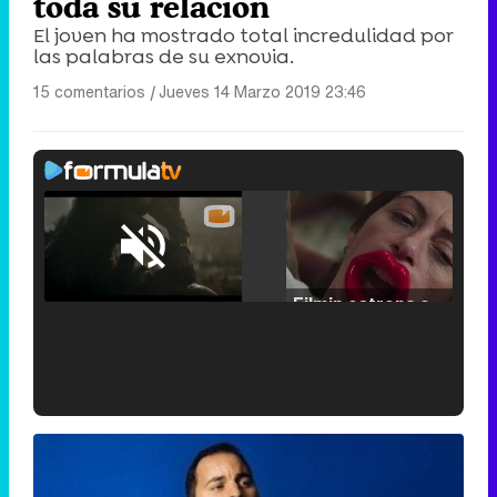
toda su relación
El joven ha mostrado total incredulidad por
las palabras de su exnovia.
15 comentarios
|
Jueves 14 Marzo 2019 23:46
Loaded
:
25.30%
/
Unmute
Filmin estrena el tráiler de 'Millennial Mal', su nueva comedia universitaria de la mano de Lorena Iglesias
'120 Minutos' celebra sus 2.000 programas en Telemadrid con un vídeo del día a día en la redacción