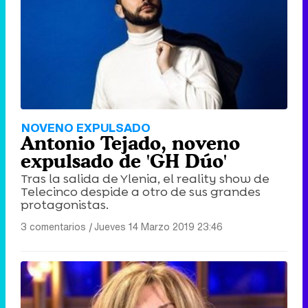
Tráiler de '33 días', la nueva serie de Atresplayer con Julián Villagrán y José Manuel Poga
Tráiler en catalán de 'Ravalear', la nueva serie de HBO Max sobre los fondos buitre
NOVENO EXPULSADO
Antonio Tejado, noveno
expulsado de 'GH Dúo'
Tras la salida de Ylenia, el reality show de
Telecinco despide a otro de sus grandes
Tráiler de la tercera temporada de 'The Walking Dead: Dead City' de AMC+
protagonistas.
3 comentarios
|
Jueves 14 Marzo 2019 23:46
Canción ganadora de Eurovisión 2026: DARA con "Bangaranga" por Bulgaria