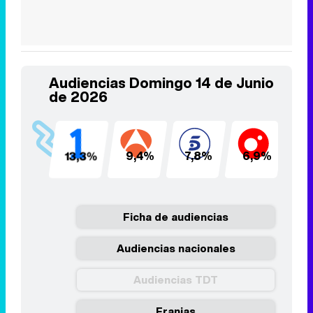
Audiencias Domingo 14 de Junio
de 2026
13,3%
9,4%
7,8%
6,9%
4
Ficha de audiencias
Audiencias nacionales
Audiencias TDT
Franjas