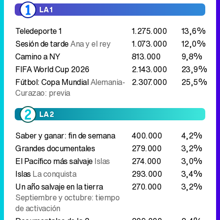
LA 1
Teledeporte 1
1.275.000
13,6%
Sesión de tarde
Ana y el rey
1.073.000
12,0%
Camino a NY
813.000
9,8%
FIFA World Cup 2026
2.143.000
23,9%
Fútbol: Copa Mundial
Alemania-
2.307.000
25,5%
Curazao: previa
LA 2
Saber y ganar: fin de semana
400.000
4,2%
Grandes documentales
279.000
3,2%
El Pacífico más salvaje
Islas
274.000
3,0%
Islas
La conquista
293.000
3,4%
Un año salvaje en la tierra
270.000
3,2%
Septiembre y octubre: tiempo
de activación