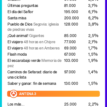
Últimas preguntas
81.000
3,1%
El día del Señor
195.000
6,1%
Santa misa
200.000
6,2%
Pueblo de Dios
Segovia: iglesia
128.000
3,8%
de piedras vivas
¡Qué animal!
Gigantes
85.000
2,5%
El viajero
48 horas en Chipre
77.000
2,1%
El viajero
48 horas en Amberes
69.000
1,7%
Flash moda
67.000
1,5%
El escarabajo verde
Memoria de
103.000
1,9%
pez
Caminos de Sefarad: diario de
97.000
1,4%
una ciclista
Saber y ganar: fin de semana
130.000
1,5%
ANTENA 3
Los más...
25.000
2,2%