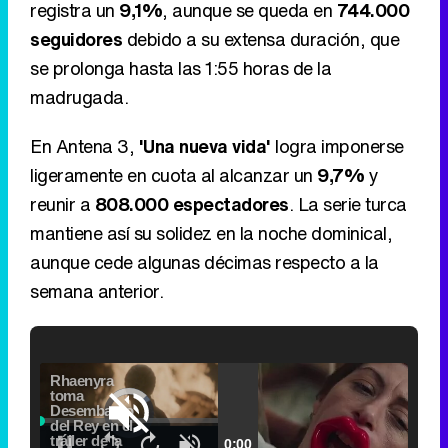
registra un
9,1%
, aunque se queda en
744.000
seguidores
debido a su extensa duración, que
se prolonga hasta las 1:55 horas de la
madrugada.
En Antena 3,
'Una nueva vida'
logra imponerse
ligeramente en cuota al alcanzar un
9,7%
y
reunir a
808.000 espectadores
. La serie turca
mantiene así su solidez en la noche dominical,
aunque cede algunas décimas respecto a la
semana anterior.
Video
Player
is
Loaded
:
loading.
0.00%
Fullscreen
Current
0:00
/
Duration
2:24
Remaining
-
2:24
Pause
Unmute