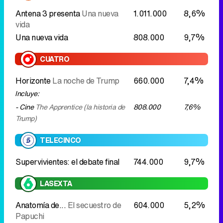
Antena 3 presenta
Una nueva
1.011.000
8,6%
vida
Una nueva vida
808.000
9,7%
CUATRO
Horizonte
La noche de Trump
660.000
7,4%
Incluye:
- Cine
The Apprentice (la historia de
808.000
7,6%
Trump)
TELECINCO
Supervivientes: el debate final
744.000
9,7%
LASEXTA
Anatomía de...
El secuestro de
604.000
5,2%
Papuchi