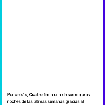
Tráiler de la tercera temporada de 'The Walking Dead: Dead City' de AMC+
Canción ganadora de Eurovisión 2026: DARA con "Bangaranga" por Bulgaria
Por detrás,
Cuatro
firma una de sus mejores
noches de las últimas semanas gracias al