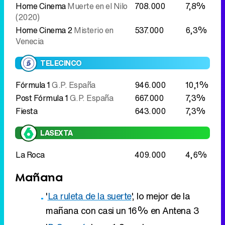
Home Cinema
Muerte en el Nilo
708.000
7,8%
(2020)
Home Cinema 2
Misterio en
537.000
6,3%
Venecia
TELECINCO
Fórmula 1
G.P. España
946.000
10,1%
Post Fórmula 1
G.P. España
667.000
7,3%
Fiesta
643.000
7,3%
LASEXTA
La Roca
409.000
4,6%
Mañana
'
La ruleta de la suerte
', lo mejor de la
mañana con casi un 16% en Antena 3