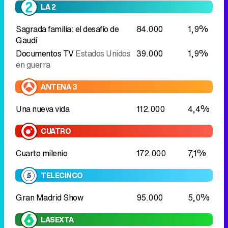
LA 2
Sagrada familia: el desafío de
84.000
1,9%
Gaudí
Documentos TV
Estados Unidos
39.000
1,9%
en guerra
ANTENA 3
Una nueva vida
112.000
4,4%
CUATRO
Cuarto milenio
172.000
7,1%
TELECINCO
Gran Madrid Show
95.000
5,0%
LASEXTA