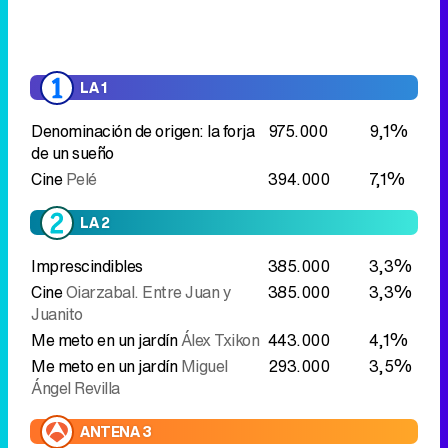
LA 1
Denominación de origen: la forja
975.000
9,1%
de un sueño
Cine
Pelé
394.000
7,1%
LA 2
Imprescindibles
385.000
3,3%
Cine
Oiarzabal. Entre Juan y
385.000
3,3%
Juanito
Me meto en un jardín
Álex Txikon
443.000
4,1%
Me meto en un jardín
Miguel
293.000
3,5%
Ángel Revilla
ANTENA 3