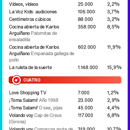
Vídeos, vídeos
25.000
2,2%
La Voz Kids: audiciones
106.000
3,7%
Centímetros cúbicos
88.000
3,2%
Cocina abierta de Karlos
358.000
8,5%
Arguiñano
Palomitas de
ensaladilla
Cocina abierta de Karlos
602.000
11,9%
Arguiñano
Empanada gallega de
pollo
La ruleta de la suerte
1.148.000
15,9%
CUATRO
Love Shopping TV
7.000
1,2%
¡Toma Salami!
Año 1998
23.000
2,9%
¡Toma Salami!
O sea, pijas
45.000
4,4%
Volando voy
Cap de Creus
117.000
6,8%
(Girona)
Volando voy
Comarcas norte de
319.000
10,7%