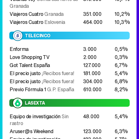
Granada
Viajeros Cuatro
Granada
351.000
10,2%
Viajeros Cuatro
Eslovenia
464.000
10,3%
TELECINCO
Enforma
3.000
0,5%
Love Shopping TV
2.000
0,3%
Got Talent España
127.000
6,7%
El precio justo
¡Recibos fuera!
181.000
5,4%
El precio justo
¡Recibos fuera!
304.000
6,8%
Previo Fórmula 1
G.P. España
610.000
8,2%
LASEXTA
Equipo de investigación
Sin
48.000
5,4%
rastro
Aruser@s Weekend
123.000
6,3%