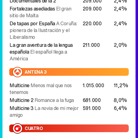
Documentales de la 2
209.000
2,4%
Fortalezas asediadas
El gran
209.000
2,4%
sitio de Malta
De tapas por España
A Coruña:
220.000
2,4%
pionera de la Ilustración y el
Liberalismo
La gran aventura de la lengua
211.000
2,0%
española
El español llega a
América
ANTENA 3
Multicine
Menos mal que nos
1.015.000
11,2%
tenemos
Multicine 2
Romance a la fuga
681.000
8,0%
Multicine 3
La novia de mi mejor
591.000
6,4%
amigo
CUATRO