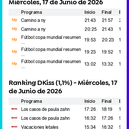
Miércoles, 17 de Junio de 2026
Programa
Inicio
Final
Espe
Camino a ny
21:43
21:57
262
Camino a ny
20:25
21:43
167.
Fútbol:copa mundial resumen
19:53
20:23
126.
...
Fútbol:copa mundial resumen
19:23
19:52
110.
...
Fútbol:copa mundial resumen
13:02
13:32
103.
...
Ranking DKiss (
1,1%
) - Miércoles, 17
de Junio de 2026
Programa
Inicio
Final
Espe
Los casos de paula zahn
17:26
18:19
100.
Los casos de paula zahn
16:32
17:26
97.0
Vacaciones letales
15:34
16:32
94.0