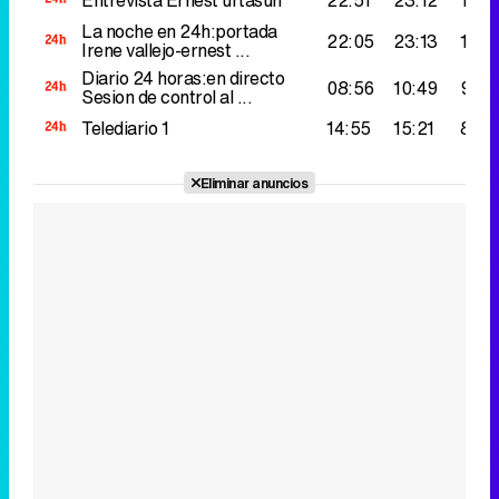
Entrevista
Ernest urtasun
22:51
23:12
195.
La noche en 24h:portada
22:05
23:13
141.
Irene vallejo-ernest ...
Diario 24 horas:en directo
08:56
10:49
97.0
Sesion de control al ...
Telediario 1
14:55
15:21
80.0
Eliminar anuncios