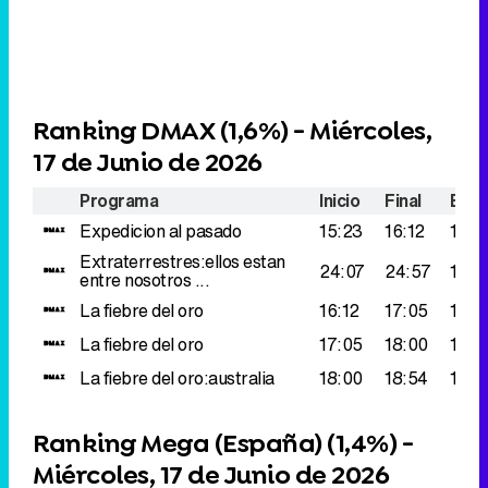
Ranking DMAX (
1,6%
) - Miércoles,
17 de Junio de 2026
Programa
Inicio
Final
Espe
Expedicion al pasado
15:23
16:12
173.
Extraterrestres:ellos estan
24:07
24:57
166.
entre nosotros ...
La fiebre del oro
16:12
17:05
158.
La fiebre del oro
17:05
18:00
146.
La fiebre del oro:australia
18:00
18:54
131.
Ranking Mega (España) (
1,4%
) -
Miércoles, 17 de Junio de 2026