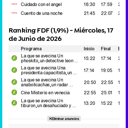
Cuidado con el angel
16:30
17:59
265
Cuento de una noche
21:45
22:07
237.
Ranking FDF (
1,9%
) - Miércoles, 17
de Junio de 2026
Programa
Inicio
Final
Espe
La que se avecina
Un
15:22
17:14
214.
phoskito,un detective leon ...
La que se avecina
Una
17:14
19:05
156.
presidenta capacitista,un ...
La que se avecina
Un
20:50
22:55
141.
anabolicachas,un radar ...
Cine
Misterio en venecia
22:55
25:01
139.
La que se avecina
Un
13:20
15:22
118.
tiburon,un desahuciado y ...
Eliminar anuncios