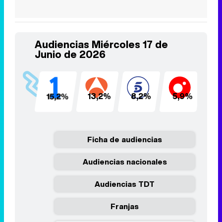
Audiencias Miércoles 17 de
Junio de 2026
15,2%
13,2%
8,2%
5,9%
5
Ficha de audiencias
Audiencias nacionales
Audiencias TDT
Franjas