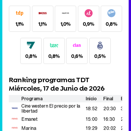
1,1%
1,1%
1,0%
0,9%
0,8%
0,8%
0,8%
0,6%
0,5%
Ranking programas TDT
Miércoles, 17 de Junio de 2026
Programa
Inicio
Final
Espe
Cine western
El precio por la
18:52
20:30
314.
libertad
Emanet
15:00
16:30
282
Marina
19:29
20:02
280