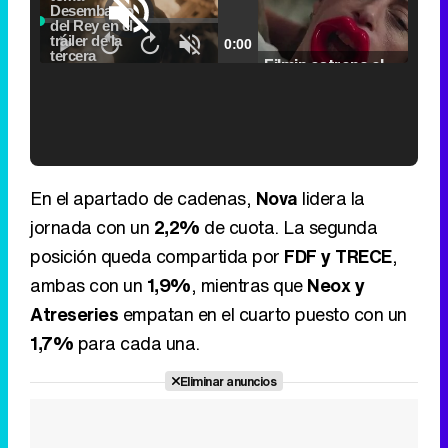
Loaded
:
5.31%
Picture-
Fullscr
Current
0:00
/
Duration
2:24
Remaining
-
2:24
in-
Pause
Unmute
Seek
Seek
Picture
Filmin estrena el tráiler de 'Millennial Mal', su nueva comedia universitaria de la mano de Lorena Iglesias
back
forward
20
30
seconds
seconds
Time
Time
'120 Minutos' celebra sus 2.000 programas en Telemadrid con un vídeo del día a día en la redacción
En el apartado de cadenas,
Nova
lidera la
jornada con un
2,2%
de cuota. La segunda
posición queda compartida por
FDF y TRECE
,
ambas con un
1,9%
, mientras que
Neox y
Tráiler de '33 días', la nueva serie de Atresplayer con Julián Villagrán y José Manuel Poga
Atreseries
empatan en el cuarto puesto con un
1,7%
para cada una.
Eliminar anuncios
Tráiler en catalán de 'Ravalear', la nueva serie de HBO Max sobre los fondos buitre