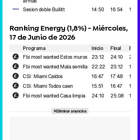
armas
Sesion doble
Bullitt
14:50
16:54
181.
Ranking Energy (
1,8%
) - Miércoles,
17 de Junio de 2026
Programa
Inicio
Final
Espe
Fbi most wanted
Estos muros
23:12
24:10
200
Fbi most wanted
Mala semilla
22:22
23:12
189.
CSI: Miami
Caídos
16:47
17:48
177.
CSI: Miami
Todos caen
15:51
16:47
153.
Fbi most wanted
Casa limpia
24:10
25:08
148.
Eliminar anuncios