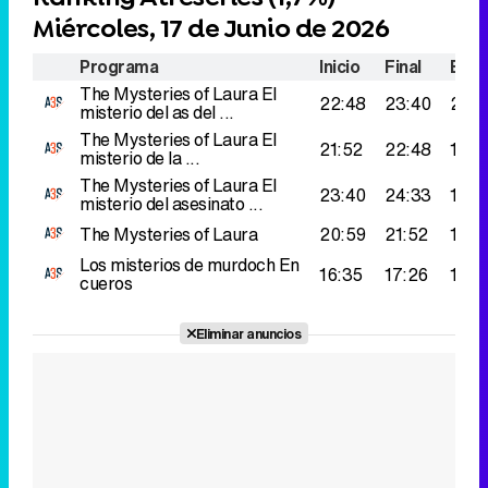
Miércoles, 17 de Junio de 2026
Programa
Inicio
Final
Espe
The Mysteries of Laura
El
22:48
23:40
233
misterio del as del ...
The Mysteries of Laura
El
21:52
22:48
198.
misterio de la ...
The Mysteries of Laura
El
23:40
24:33
185.
misterio del asesinato ...
The Mysteries of Laura
20:59
21:52
157.
Los misterios de murdoch
En
16:35
17:26
155.
cueros
Eliminar anuncios