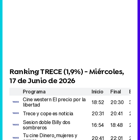
Ranking TRECE (
1,9%
) - Miércoles,
17 de Junio de 2026
Programa
Inicio
Final
Espe
Cine western
El precio por la
18:52
20:30
314.
libertad
Trece y cope es noticia
20:31
20:41
251.
Sesion doble
Billy dos
16:54
18:48
249
sombreros
Tu cine
Dinero,mujeres y
20:41
22:01
227.