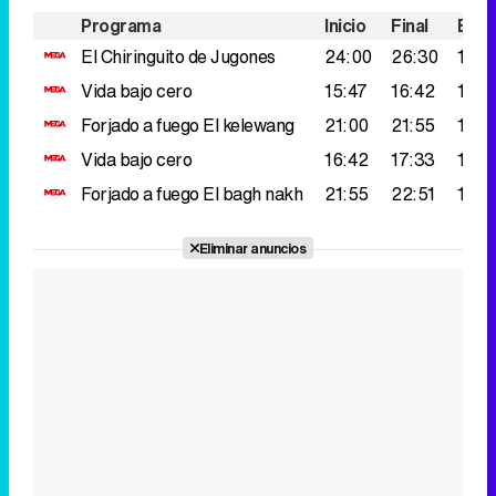
Programa
Inicio
Final
Espe
El Chiringuito de Jugones
24:00
26:30
161.
Vida bajo cero
15:47
16:42
135.
Forjado a fuego
El kelewang
21:00
21:55
111.
Vida bajo cero
16:42
17:33
107.
Forjado a fuego
El bagh nakh
21:55
22:51
104.
Eliminar anuncios