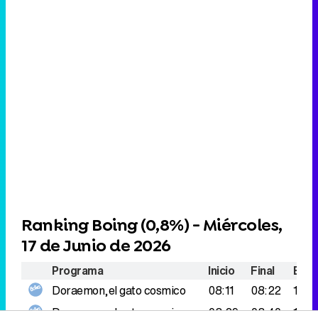
Ranking Boing (
0,8%
) - Miércoles,
17 de Junio de 2026
Programa
Inicio
Final
Espe
Doraemon,el gato cosmico
08:11
08:22
181.
Doraemon,el gato cosmico
08:29
08:40
146.