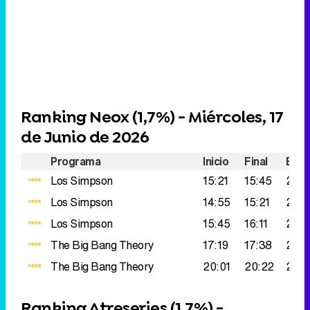
Ranking Neox (
1,7%
) - Miércoles, 17
de Junio de 2026
Programa
Inicio
Final
Espe
Los Simpson
15:21
15:45
278.
Los Simpson
14:55
15:21
222
Los Simpson
15:45
16:11
220
The Big Bang Theory
17:19
17:38
211.
The Big Bang Theory
20:01
20:22
207.
Ranking Atreseries (
1,7%
) -