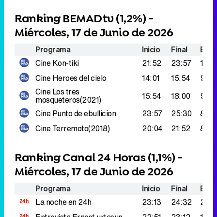
Ranking BEMADtv (
1,2%
) -
Miércoles, 17 de Junio de 2026
Programa
Inicio
Final
Espe
Cine
Kon-tiki
21:52
23:57
155.
Cine
Heroes del cielo
14:01
15:54
98.0
Cine
Los tres
15:54
18:00
95.0
mosqueteros(2021)
Cine
Punto de ebullicion
23:57
25:30
89.0
Cine
Terremoto(2018)
20:04
21:52
83.0
Ranking Canal 24 Horas (
1,1%
) -
Miércoles, 17 de Junio de 2026
Programa
Inicio
Final
Espe
La noche en 24h
23:13
24:32
201.