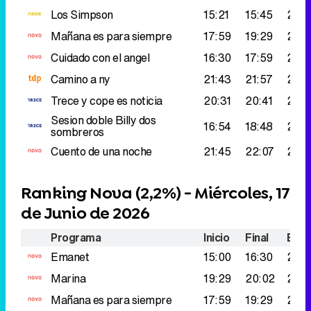
Los Simpson
15:21
15:45
278.
Mañana es para siempre
17:59
19:29
271.
Cuidado con el angel
16:30
17:59
265
Camino a ny
21:43
21:57
262
Trece y cope es noticia
20:31
20:41
251.
Sesion doble
Billy dos
16:54
18:48
249
sombreros
Cuento de una noche
21:45
22:07
237.
Ranking Nova (
2,2%
) - Miércoles, 17
de Junio de 2026
Programa
Inicio
Final
Espe
Emanet
15:00
16:30
282
Marina
19:29
20:02
280
Mañana es para siempre
17:59
19:29
271.