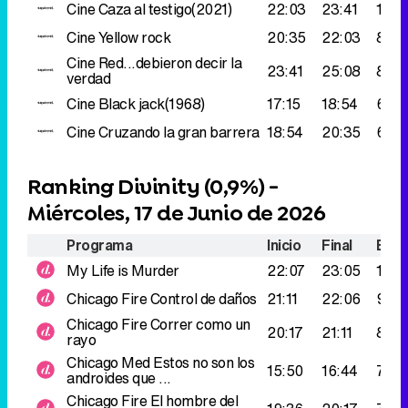
Cine
Caza al testigo(2021)
22:03
23:41
134.
Cine
Yellow rock
20:35
22:03
88.0
Cine
Red...debieron decir la
23:41
25:08
82.0
verdad
Cine
Black jack(1968)
17:15
18:54
66.0
Cine
Cruzando la gran barrera
18:54
20:35
62.0
Ranking Divinity (
0,9%
) -
Miércoles, 17 de Junio de 2026
Programa
Inicio
Final
Espe
My Life is Murder
22:07
23:05
103.
Chicago Fire
Control de daños
21:11
22:06
91.0
Chicago Fire
Correr como un
20:17
21:11
81.0
rayo
Chicago Med
Estos no son los
15:50
16:44
74.0
androides que ...
Chicago Fire
El hombre del