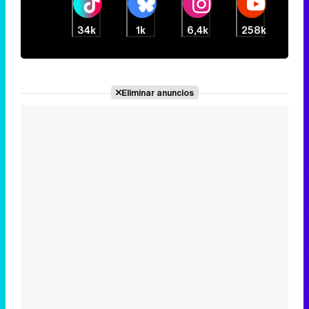
34k
1k
6,4k
258k
Eliminar anuncios