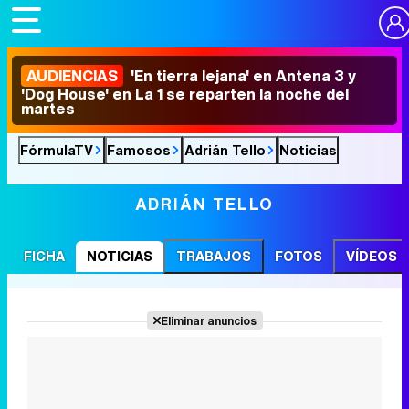
AUDIENCIAS
'En tierra lejana' en Antena 3 y
'Dog House' en La 1 se reparten la noche del
martes
FórmulaTV
Famosos
Adrián Tello
Noticias
ADRIÁN TELLO
FICHA
NOTICIAS
TRABAJOS
FOTOS
VÍDEOS
Eliminar anuncios