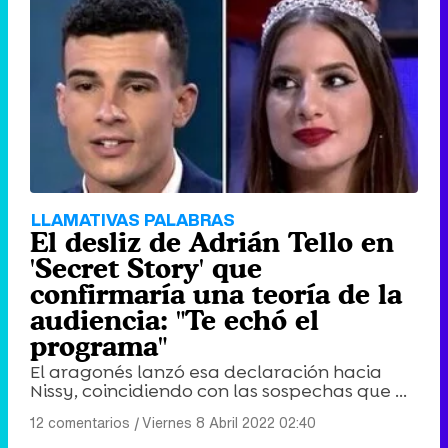
Tráiler de '33 días', la nueva serie de Atresplayer con Julián Villagrán y José Manuel Poga
Tráiler en catalán de 'Ravalear', la nueva serie de HBO Max sobre los fondos buitre
LLAMATIVAS PALABRAS
El desliz de Adrián Tello en
'Secret Story' que
confirmaría una teoría de la
audiencia: "Te echó el
Tráiler de la tercera temporada de 'The Walking Dead: Dead City' de AMC+
programa"
El aragonés lanzó esa declaración hacia
Nissy, coincidiendo con las sospechas que ...
12 comentarios
|
Viernes 8 Abril 2022 02:40
Canción ganadora de Eurovisión 2026: DARA con "Bangaranga" por Bulgaria