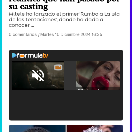
su casting
Mitele ha lanzado el primer 'Rumbo a La isla
de las tentaciones', donde ha dado a
conocer ...
0 comentarios
|
Martes 10 Diciembre 2024 16:35
Loaded
:
25.30%
/
Unmute
Filmin estrena el tráiler de 'Millennial Mal', su nueva comedia universitaria de la mano de Lorena Iglesias
'120 Minutos' celebra sus 2.000 programas en Telemadrid con un vídeo del día a día en la redacción