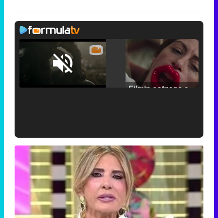
Loaded
:
29.30%
/
Unmute
Filmin estrena el tráiler de 'Millennial Mal', su nueva comedia universitaria de la mano de Lorena Iglesias
'120 Minutos' celebra sus 2.000 programas en Telemadrid con un vídeo del día a día en la redacción
Tráiler de '33 días', la nueva serie de Atresplayer con Julián Villagrán y José Manuel Poga