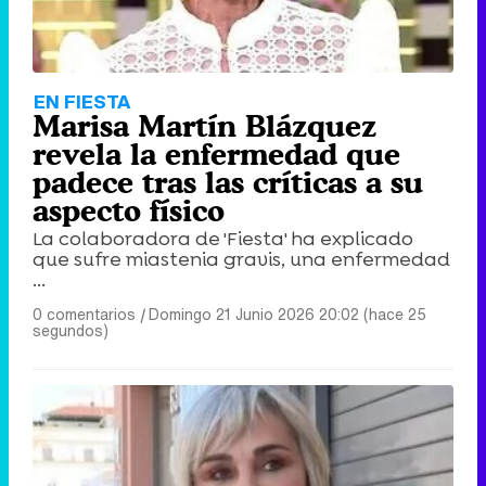
Tráiler en catalán de 'Ravalear', la nueva serie de HBO Max sobre los fondos buitre
EN FIESTA
Marisa Martín Blázquez
revela la enfermedad que
padece tras las críticas a su
aspecto físico
Tráiler de la tercera temporada de 'The Walking Dead: Dead City' de AMC+
La colaboradora de 'Fiesta' ha explicado
que sufre miastenia gravis, una enfermedad
...
0 comentarios
|
Domingo 21 Junio 2026 20:02 (hace 25
segundos)
Canción ganadora de Eurovisión 2026: DARA con "Bangaranga" por Bulgaria