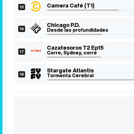
Camera Café (T1)
15
Chicago P.D.
16
Desde las profundidades
Cazatesoros T2 Ep15
17
Corre, Sydney, corre
Stargate Atlantis
18
Tormenta Cerebral