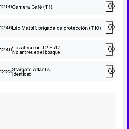
12:09
Camera Café (T1)
12:46
Léo Mattéï: brigada de protección (T10)
Cazatesoros T2 Ep17
12:40
No entres en el bosque
Stargate Atlantis
12:23
Identidad