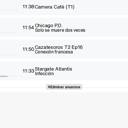
11:38
Camera Café (T1)
Chicago P.D.
11:54
Solo se muere dos veces
Cazatesoros T2 Ep16
11:50
Conexión francesa
Stargate Atlantis
11:33
Infección
Eliminar anuncios