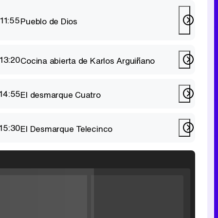
11:55
Pueblo de Dios
13:20
Cocina abierta de Karlos Arguiñano
14:55
El desmarque Cuatro
15:30
El Desmarque Telecinco
Filmin estrena el tráiler de 'Millennial Mal', su nueva comedia universitaria de la mano de Lorena Iglesias