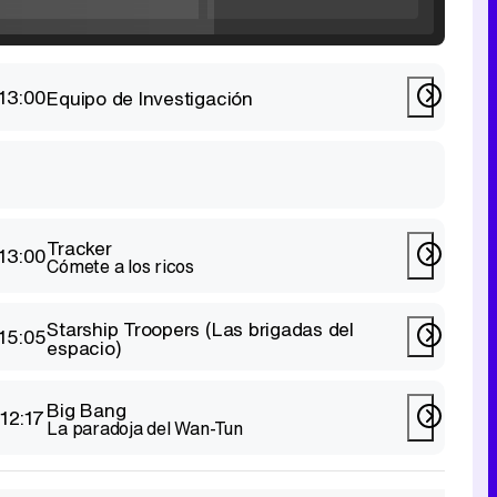
Tráiler de la tercera temporada de 'The Walking Dead: Dead City' de AMC+
13:00
Equipo de Investigación
Canción ganadora de Eurovisión 2026: DARA con "Bangaranga" por Bulgaria
Tracker
13:00
Cómete a los ricos
Starship Troopers (Las brigadas del
15:05
espacio)
Big Bang
12:17
La paradoja del Wan-Tun