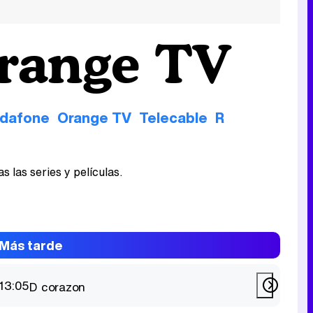
Orange TV
dafone
Orange TV
Telecable
R
 las series y películas.
Más tarde
13:05
D corazon