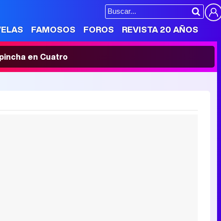
VELAS
FAMOSOS
FOROS
REVISTA 20 AÑOS
' pincha en Cuatro