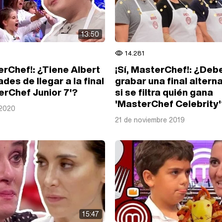
13:50
14.281
erChef!: ¿Tiene Albert
¡Sí, MasterChef!: ¿Deb
ades de llegar a la final
grabar una final altern
erChef Junior 7'?
si se filtra quién gana
'MasterChef Celebrity
 2020
21 de noviembre 2019
15:47