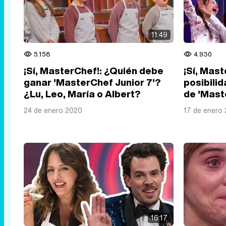
11:49
5.158
4.930
¡Sí, MasterChef!: ¿Quién debe
¡Sí, Mast
ganar 'MasterChef Junior 7'?
posibilid
¿Lu, Leo, María o Albert?
de 'Mast
24 de enero 2020
17 de enero
16:17