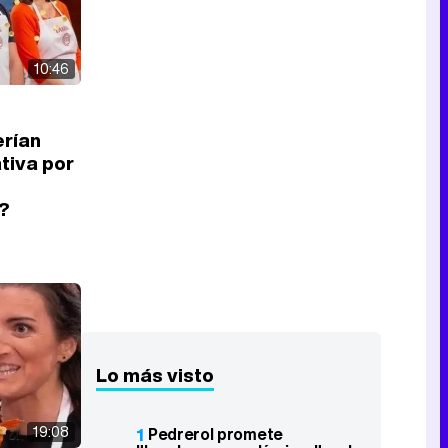
10:46
erían
ativa por
'?
Lo más visto
19:08
1
Pedrerol promete