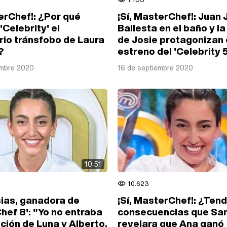
erChef!: ¿Por qué
¡Sí, MasterChef!: Juan
'Celebrity' el
Ballesta en el baño y la
io tránsfobo de Laura
de Josie protagonizan 
?
estreno del 'Celebrity 5
embre 2020
16 de septiembre 2020
10:51
10.623
sias, ganadora de
¡Sí, MasterChef!: ¿Ten
hef 8': "Yo no entraba
consecuencias que Sa
ación de Luna y Alberto,
revelara que Ana ganó