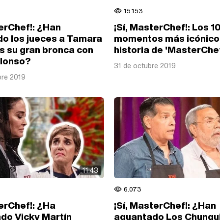
15.153
terChef!: ¿Han
¡Sí, MasterChef!: Los 1
do los jueces a Tamara
momentos más icónicos
as su gran bronca con
historia de 'MasterChe
lonso?
31 de octubre 2019
bre 2019
11:43
6.073
terChef!: ¿Ha
¡Sí, MasterChef!: ¿Han
o Vicky Martín
aguantado Los Chungu