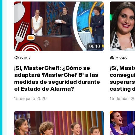
08:10
8.097
8.243
¡Sí, MasterChef!: ¿Cómo se
¡Sí, Mas
adaptará 'MasterChef 8' a las
consegui
medidas de seguridad durante
superars
el Estado de Alarma?
casting 
15 de junio 2020
15 de abril 