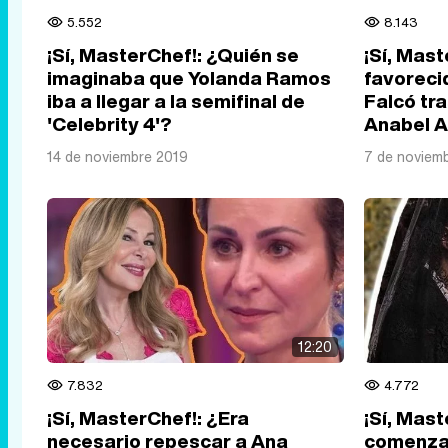
5.552
8.143
¡Sí, MasterChef!: ¿Quién se
¡Sí, Mas
imaginaba que Yolanda Ramos
favoreci
iba a llegar a la semifinal de
Falcó tr
'Celebrity 4'?
Anabel A
14 de noviembre 2019
7 de noviem
12:20
7.832
4.772
¡Sí, MasterChef!: ¿Era
¡Sí, Mas
necesario repescar a Ana
comenzad