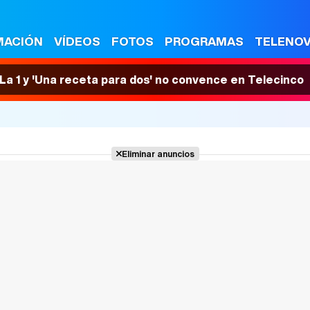
MACIÓN
VÍDEOS
FOTOS
PROGRAMAS
TELENO
n La 1 y 'Una receta para dos' no convence en Telecinco
Eliminar anuncios