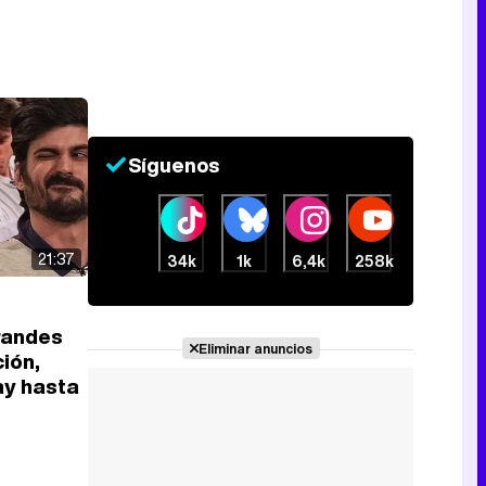
Síguenos
21:37
34k
1k
6,4k
258k
grandes
Eliminar anuncios
ión,
ay hasta