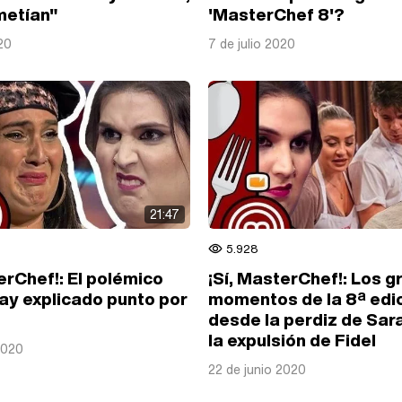
metían"
'MasterChef 8'?
20
7 de julio 2020
21:47
5.928
erChef!: El polémico
¡Sí, MasterChef!: Los 
ay explicado punto por
momentos de la 8ª edic
desde la perdiz de Sar
la expulsión de Fidel
2020
22 de junio 2020