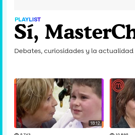
PLAYLIST
Sí, MasterC
Debates, curiosidades y la actualidad 
18:12
5.743
10.895