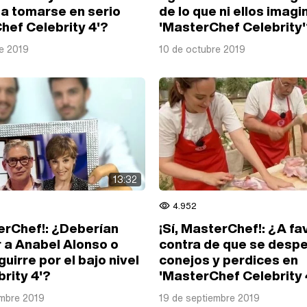
 a tomarse en serio
de lo que ni ellos imag
hef Celebrity 4'?
'MasterChef Celebrity
e 2019
10 de octubre 2019
13:32
4.952
terChef!: ¿Deberían
¡Sí, MasterChef!: ¿A fa
 a Anabel Alonso o
contra de que se despe
guirre por el bajo nivel
conejos y perdices en
brity 4'?
'MasterChef Celebrity 
embre 2019
19 de septiembre 2019