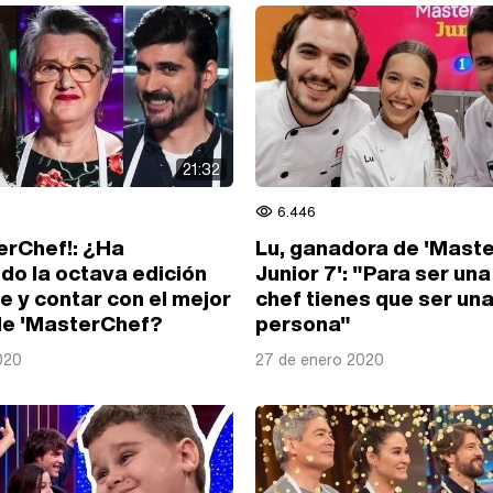
21:32
6.446
terChef!: ¿Ha
Lu, ganadora de 'Mast
do la octava edición
Junior 7': "Para ser un
e y contar con el mejor
chef tienes que ser un
de 'MasterChef?
persona"
2020
27 de enero 2020