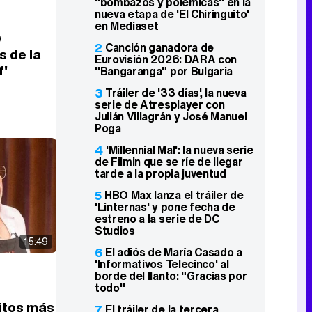
"bombazos y polémicas" en la
nueva etapa de 'El Chiringuito'
en Mediaset
0
2
Canción ganadora de
 de la
Eurovisión 2026: DARA con
f'
"Bangaranga" por Bulgaria
3
Tráiler de '33 días', la nueva
serie de Atresplayer con
Julián Villagrán y José Manuel
Poga
4
'Millennial Mal': la nueva serie
de Filmin que se ríe de llegar
tarde a la propia juventud
5
HBO Max lanza el tráiler de
'Linternas' y pone fecha de
estreno a la serie de DC
Studios
15:49
6
El adiós de María Casado a
'Informativos Telecinco' al
borde del llanto: "Gracias por
todo"
itos más
7
El tráiler de la tercera