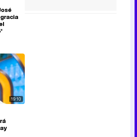
 José
 gracia
el
'
19:10
drá
ray