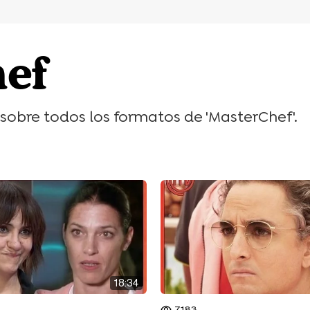
hef
sobre todos los formatos de 'MasterChef'.
18:34
7.183