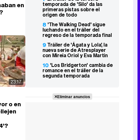
temporada de 'Silo' da las
inaban en
primeras pistas sobre el
'?
origen de todo
8
'The Walking Dead' sigue
luchando en el tráiler del
regreso de la temporada final
9
Tráiler de 'Ágata y Lola', la
nueva serie de Atresplayer
con Mireia Oriol y Eva Martín
10
'Los Bridgerton' cambia de
romance en el tráiler de la
segunda temporada
23:17
Eliminar anuncios
vor o en
llejen
4'?