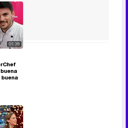
05:38
erChef
a buena
a buena