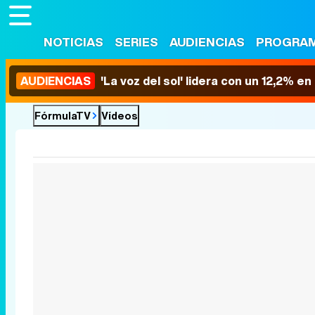
NOTICIAS
SERIES
AUDIENCIAS
PROGRA
AUDIENCIAS
'La voz del sol' lidera con un 12,2% e
FórmulaTV
Vídeos