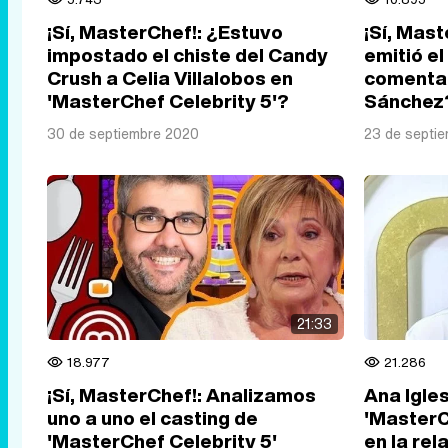
¡Sí, MasterChef!: ¿Estuvo
¡Sí, Mast
impostado el chiste del Candy
emitió el 
Crush a Celia Villalobos en
comentar
'MasterChef Celebrity 5'?
Sánchez
30 de septiembre 2020
23 de septi
21:33
18.977
21.286
¡Sí, MasterChef!: Analizamos
Ana Igle
uno a uno el casting de
'MasterC
'MasterChef Celebrity 5'
en la rel