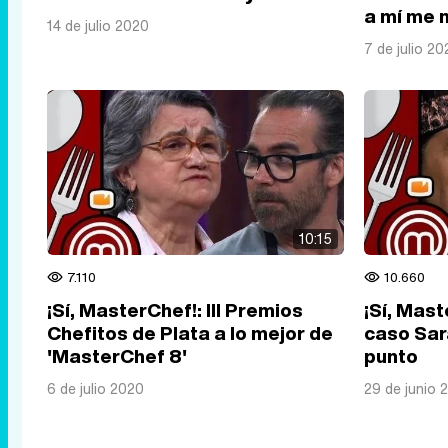
a mí me 
14 de julio 2020
7 de julio 20
10:15
7.110
10.660
¡Sí, MasterChef!: III Premios
¡Sí, Mast
Chefitos de Plata a lo mejor de
caso Sar
'MasterChef 8'
punto
6 de julio 2020
29 de junio 