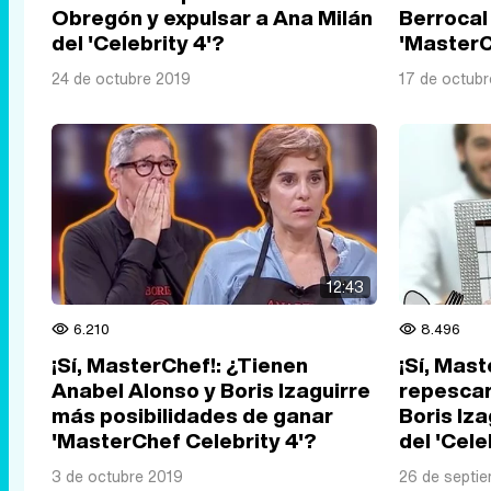
Obregón y expulsar a Ana Milán
Berrocal
del 'Celebrity 4'?
'MasterC
24 de octubre 2019
17 de octubr
12:43
6.210
8.496
¡Sí, MasterChef!: ¿Tienen
¡Sí, Mas
Anabel Alonso y Boris Izaguirre
repescar
más posibilidades de ganar
Boris Iza
'MasterChef Celebrity 4'?
del 'Cele
3 de octubre 2019
26 de septi