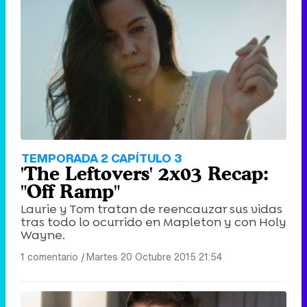
Tráiler de '33 días', la nueva serie de Atresplayer con Julián Villagrán y José Manuel Poga
Tráiler en catalán de 'Ravalear', la nueva serie de HBO Max sobre los fondos buitre
TEMPORADA 2 CAPÍTULO 3
'The Leftovers' 2x03 Recap:
"Off Ramp"
Laurie y Tom tratan de reencauzar sus vidas
tras todo lo ocurrido en Mapleton y con Holy
Tráiler de la tercera temporada de 'The Walking Dead: Dead City' de AMC+
Wayne.
1 comentario
|
Martes 20 Octubre 2015 21:54
Canción ganadora de Eurovisión 2026: DARA con "Bangaranga" por Bulgaria