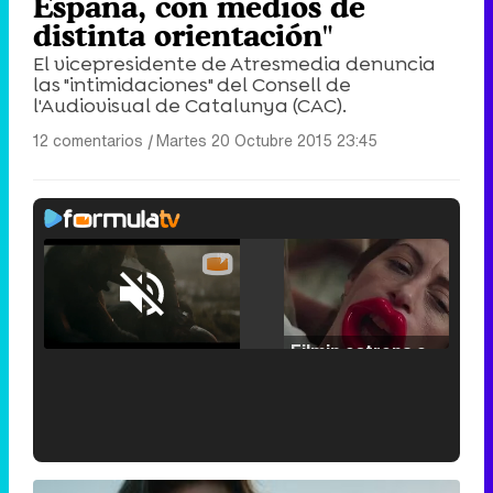
España, con medios de
distinta orientación"
El vicepresidente de Atresmedia denuncia
las "intimidaciones" del Consell de
l'Audiovisual de Catalunya (CAC).
12 comentarios
|
Martes 20 Octubre 2015 23:45
Loaded
:
25.30%
/
Unmute
Filmin estrena el tráiler de 'Millennial Mal', su nueva comedia universitaria de la mano de Lorena Iglesias
'120 Minutos' celebra sus 2.000 programas en Telemadrid con un vídeo del día a día en la redacción