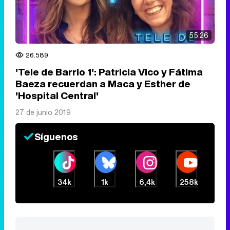
55:26
26.589
'Tele de Barrio 1': Patricia Vico y Fátima
Baeza recuerdan a Maca y Esther de
'Hospital Central'
27 de junio 2019
Síguenos
34k
1k
6,4k
258k