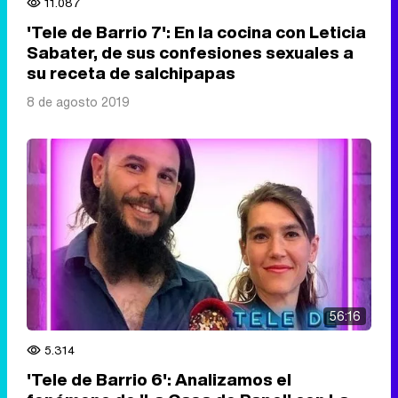
11.087
'Tele de Barrio 7': En la cocina con Leticia
Sabater, de sus confesiones sexuales a
su receta de salchipapas
8 de agosto 2019
56:16
5.314
'Tele de Barrio 6': Analizamos el