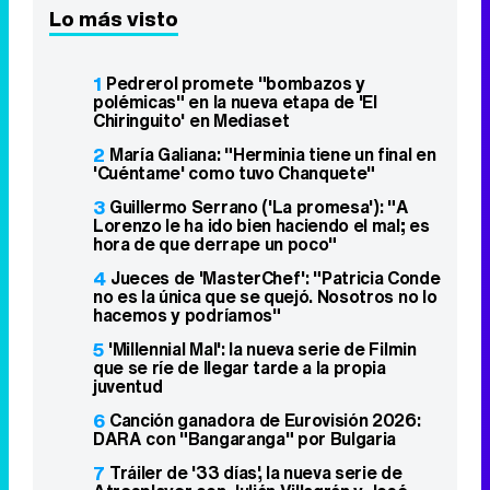
Lo más visto
1
Pedrerol promete "bombazos y
polémicas" en la nueva etapa de 'El
Chiringuito' en Mediaset
2
María Galiana: "Herminia tiene un final en
'Cuéntame' como tuvo Chanquete"
3
Guillermo Serrano ('La promesa'): "A
Lorenzo le ha ido bien haciendo el mal; es
hora de que derrape un poco"
4
Jueces de 'MasterChef': "Patricia Conde
no es la única que se quejó. Nosotros no lo
hacemos y podríamos"
5
'Millennial Mal': la nueva serie de Filmin
que se ríe de llegar tarde a la propia
juventud
6
Canción ganadora de Eurovisión 2026:
DARA con "Bangaranga" por Bulgaria
7
Tráiler de '33 días', la nueva serie de