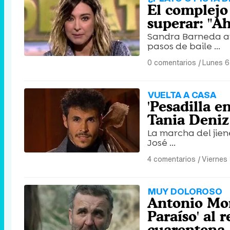
El complejo
superar: "A
Sandra Barneda ani
pasos de baile ...
0 comentarios
|
Lunes 6
VUELTA A CASA
'Pesadilla e
Tania Deniz
La marcha del jien
José ...
4 comentarios
|
Viernes
MUY DOLOROSO
Antonio Mon
Paraíso' al
cuarentena