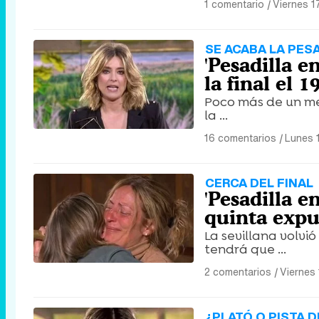
1 comentario
|
Viernes 1
SE ACABA LA PES
'Pesadilla e
la final el 1
Poco más de un mes
la ...
16 comentarios
|
Lunes 
CERCA DEL FINAL
'Pesadilla e
quinta expu
La sevillana volvi
tendrá que ...
2 comentarios
|
Viernes
¿PLATÓ O PISTA D