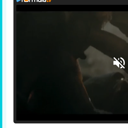
Loaded
:
25.30%
/
Unmute