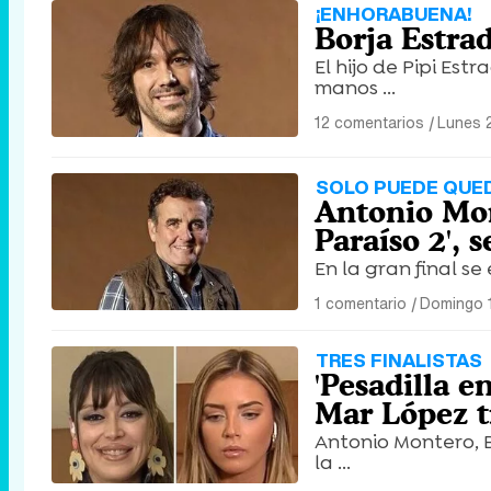
¡ENHORABUENA!
Borja Estrad
El hijo de Pipi Es
manos ...
12 comentarios
|
Lunes 
SOLO PUEDE QUE
Antonio Mon
Paraíso 2',
En la gran final s
1 comentario
|
Domingo 1
TRES FINALISTAS
'Pesadilla e
Mar López t
Antonio Montero, Bo
la ...