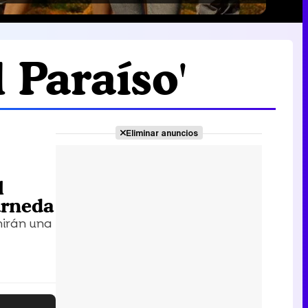
 Paraíso'
Eliminar anuncios
l
arneda
nirán una