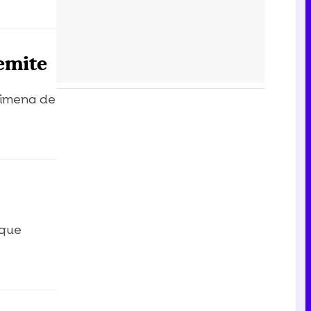
 emite
 Jimena de
 que