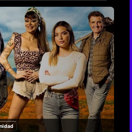
o
nidad