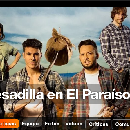
sadilla en El Paraís
oticias
Equipo
Fotos
Vídeos
Críticas
Comu