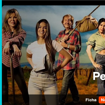
Pe
Ficha
N