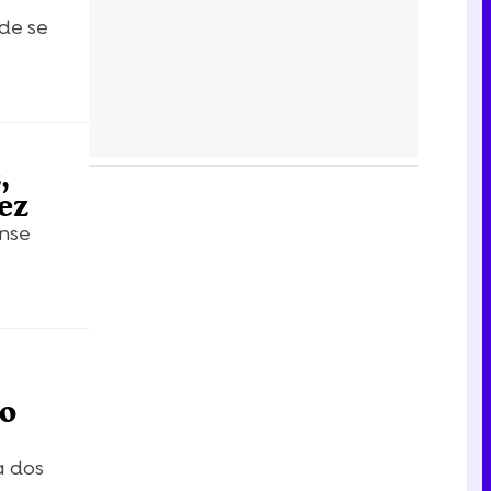
de se
,
ez
ense
lo
a dos