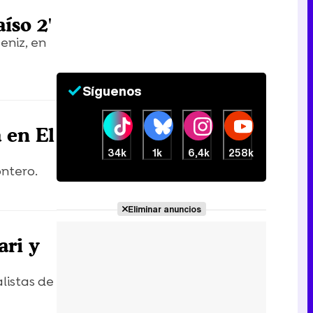
Tráiler en catalán de 'Ravalear', la nueva serie de HBO Max sobre los fondos buitre
íso 2'
eniz, en
Síguenos
Tráiler de la tercera temporada de 'The Walking Dead: Dead City' de AMC+
 en El
34k
1k
6,4k
258k
ontero.
Canción ganadora de Eurovisión 2026: DARA con "Bangaranga" por Bulgaria
Eliminar anuncios
ari y
alistas de