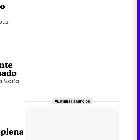
do
 sus
ante
sado
 a María
Eliminar anuncios
 plena