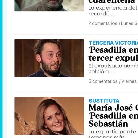
La experiencia de
recordó ...
2 comentarios
|
Lunes 3
TERCERA VICTORI
'Pesadilla e
tercer expu
El expulsado nomi
volvió a ...
5 comentarios
|
Viernes
SUSTITUTA
María José 
'Pesadilla e
Sebastián
La exparticipante 
semanas más ...