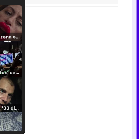
Filmin estrena el tráiler de 'Millennial Mal', su nueva comedia universitaria de la mano de Lorena Iglesias
'120 Minutos' celebra sus 2.000 programas en Telemadrid con un vídeo del día a día en la redacción
Tráiler de '33 días', la nueva serie de Atresplayer con Julián Villagrán y José Manuel Poga