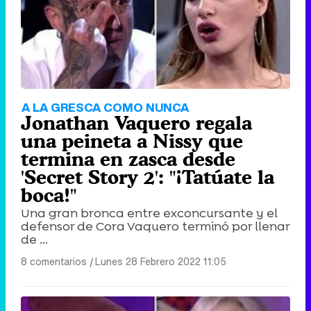
Tráiler de '33 días', la nueva serie de Atresplayer con Julián Villagrán y José Manuel Poga
Tráiler en catalán de 'Ravalear', la nueva serie de HBO Max sobre los fondos buitre
A LA GRESCA COMO NUNCA
Jonathan Vaquero regala
una peineta a Nissy que
termina en zasca desde
'Secret Story 2': "¡Tatúate la
Tráiler de la tercera temporada de 'The Walking Dead: Dead City' de AMC+
boca!"
Una gran bronca entre exconcursante y el
defensor de Cora Vaquero terminó por llenar
de ...
Canción ganadora de Eurovisión 2026: DARA con "Bangaranga" por Bulgaria
8 comentarios
|
Lunes 28 Febrero 2022 11:05