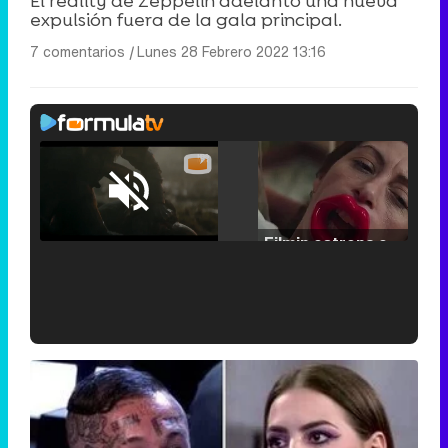
El reality de Zeppelin adelantó una nueva
expulsión fuera de la gala principal.
7 comentarios
|
Lunes 28 Febrero 2022 13:16
Loaded
:
25.30%
/
Unmute
Filmin estrena el tráiler de 'Millennial Mal', su nueva comedia universitaria de la mano de Lorena Iglesias
'120 Minutos' celebra sus 2.000 programas en Telemadrid con un vídeo del día a día en la redacción