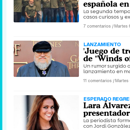
española en 
La segunda tempor
casos curiosos y e
7 comentarios
|
Martes 
LANZAMIENTO
'Juego de tr
de "Winds o
Un rumor surgido a
lanzamiento en ma
11 comentarios
|
Martes 
ESPERADO REGR
Lara Álvare
presentador
La periodista form
con Jordi González