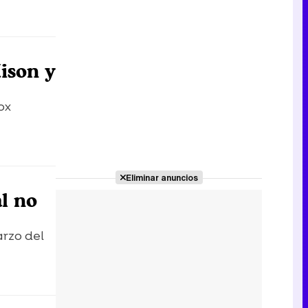
ison y
ox
Eliminar anuncios
al no
arzo del