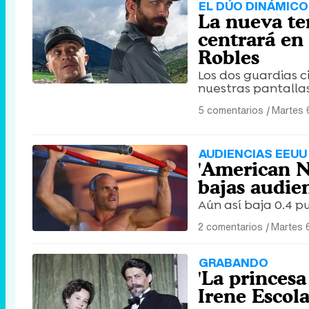
EL DÚO DINÁMICO
La nueva te
centrará en 
Robles
Los dos guardias c
nuestras pantallas
5 comentarios
|
Martes 
AUDIENCIAS EEUU
'American N
bajas audien
Aún así baja 0.4 
2 comentarios
|
Martes 
GRABANDO
'La princes
Irene Escol