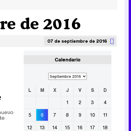
re de 2016
07 de septiembre de 2016
Calendario
L
M
X
J
V
S
D
e
1
2
3
4
nuevo
5
6
7
8
9
10
11
de
12
13
14
15
16
17
18