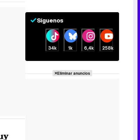
Síguenos
34k
1k
6,4k
258k
Eliminar anuncios
uy