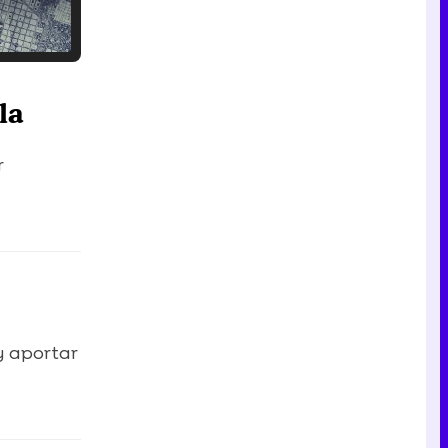
Tráiler en catalán de 'Ravalear', la nueva serie de HBO Max sobre los fondos buitre
la
r
Tráiler de la tercera temporada de 'The Walking Dead: Dead City' de AMC+
Canción ganadora de Eurovisión 2026: DARA con "Bangaranga" por Bulgaria
y aportar