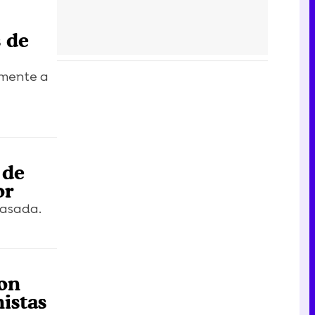
s de
amente a
 de
or
pasada.
con
istas