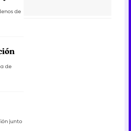
lenos de
ción
ha de
ión junto