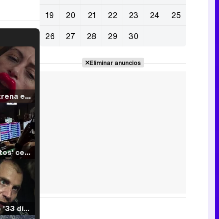
19
20
21
22
23
24
25
26
27
28
29
30
Eliminar anuncios
Filmin estrena el tráiler de 'Millennial Mal', su nueva comedia universitaria de la mano de Lorena Iglesias
'120 Minutos' celebra sus 2.000 programas en Telemadrid con un vídeo del día a día en la redacción
Tráiler de '33 días', la nueva serie de Atresplayer con Julián Villagrán y José Manuel Poga