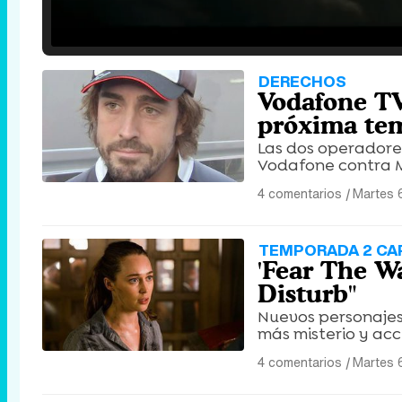
Loaded
:
25.30%
/
Unmute
DERECHOS
Vodafone TV
próxima te
Las dos operadores
Vodafone contra M
4 comentarios
|
Martes 
TEMPORADA 2 CAP
'Fear The W
Disturb"
Nuevos personajes
más misterio y acc
4 comentarios
|
Martes 