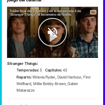
Tráiler final del Volumen 1 de la temporada 4 de
'Stranger Things', el fenómeno de Netflix
Play
Stranger Things
:
Video
Temporadas:
5
Capitulos:
42
Reparto:
Winona Ryder
,
David Harbour
,
Finn
Wolfhard
,
Millie Bobby Brown
,
Gaten
Matarazzo