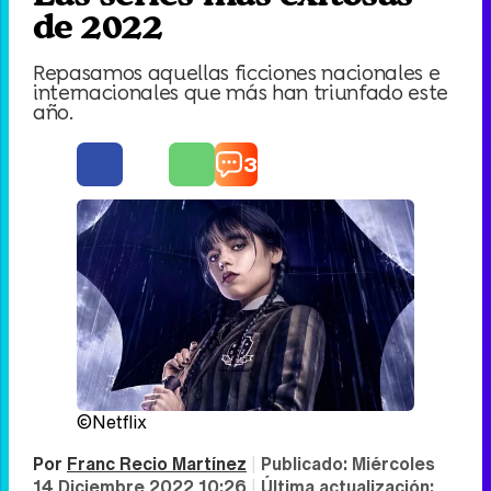
de 2022
Repasamos aquellas ficciones nacionales e
internacionales que más han triunfado este
año.
3
©Netflix
Por
Franc Recio Martínez
|
Publicado:
Miércoles
14 Diciembre 2022 10:26
|
Última actualización: