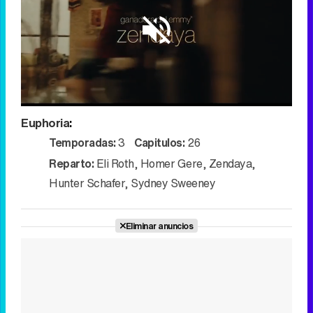
Loaded
:
92.11%
/
Unmute
Euphoria
:
Temporadas:
3
Capitulos:
26
Reparto:
Eli Roth
,
Homer Gere
,
Zendaya
,
Hunter Schafer
,
Sydney Sweeney
Eliminar anuncios