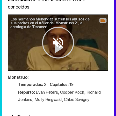
conocidos.
Los hermanos Menendez sufren los abusos de
sus padres en el tráiler de 'Monstruos 2', la
antología de 'Dahmer'
Play
Monstruo
:
Video
Temporadas:
2
Capitulos:
19
Reparto:
Evan Peters
,
Cooper Koch
,
Richard
Jenkins
,
Molly Ringwald
,
Chloë Sevigny