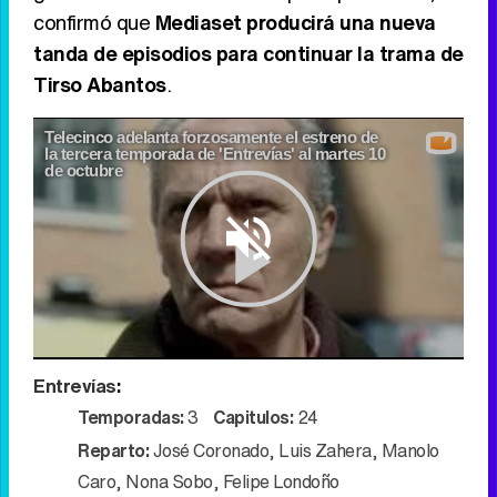
confirmó que
Mediaset producirá una nueva
tanda de episodios para continuar la trama de
Tirso Abantos
.
Telecinco adelanta forzosamente el estreno de
la tercera temporada de 'Entrevías' al martes 10
de octubre
Play
Entrevías
:
Video
Temporadas:
3
Capitulos:
24
Reparto:
José Coronado
,
Luis Zahera
,
Manolo
Caro
,
Nona Sobo
,
Felipe Londoño