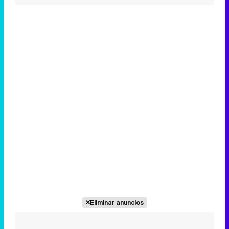
Canción ganadora de Eurovisión 2026: DARA con "Bangaranga" por Bulgaria
Eliminar anuncios