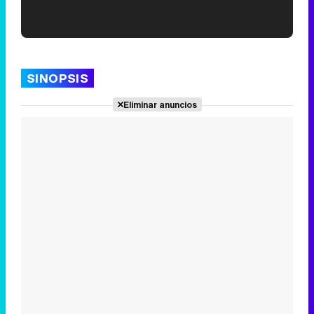
'120 Minutos' celebra sus 2.000 programas en Telemadrid con un vídeo del día a día en la redacción
SINOPSIS
Eliminar anuncios
Tráiler de '33 días', la nueva serie de Atresplayer con Julián Villagrán y José Manuel Poga
Tráiler en catalán de 'Ravalear', la nueva serie de HBO Max sobre los fondos buitre
Tráiler de la tercera temporada de 'The Walking Dead: Dead City' de AMC+