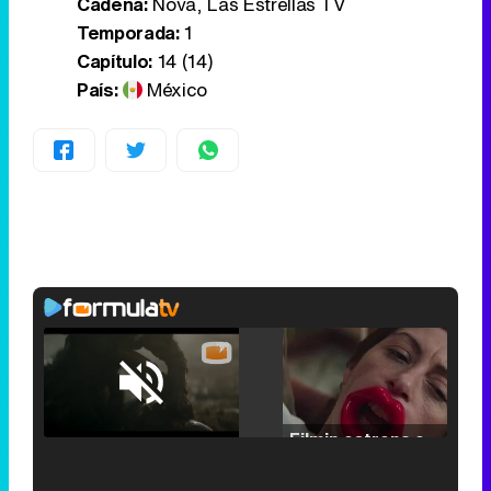
Cadena:
Nova, Las Estrellas TV
Temporada:
1
Capítulo:
14 (14)
País:
México
Loaded
:
25.30%
/
Unmute
Filmin estrena el tráiler de 'Millennial Mal', su nueva comedia universitaria de la mano de Lorena Iglesias