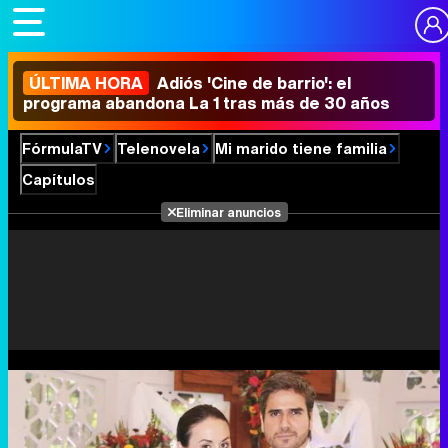
ÚLTIMA HORA
Adiós 'Cine de barrio': el
programa abandona La 1 tras más de 30 años
FórmulaTV
Telenovela
Mi marido tiene familia
Capítulos
Eliminar anuncios