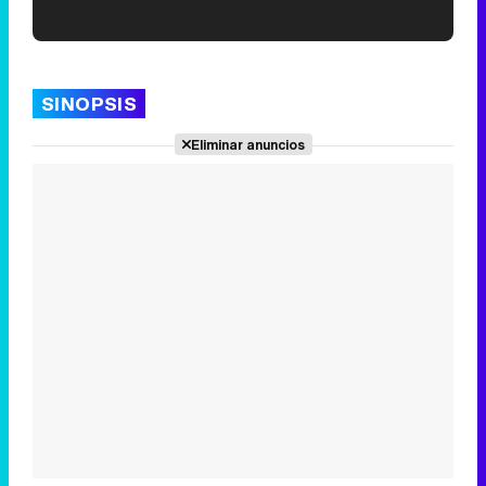
'120 Minutos' celebra sus 2.000 programas en Telemadrid con un vídeo del día a día en la redacción
SINOPSIS
Eliminar anuncios
Tráiler de '33 días', la nueva serie de Atresplayer con Julián Villagrán y José Manuel Poga
Tráiler en catalán de 'Ravalear', la nueva serie de HBO Max sobre los fondos buitre
Tráiler de la tercera temporada de 'The Walking Dead: Dead City' de AMC+