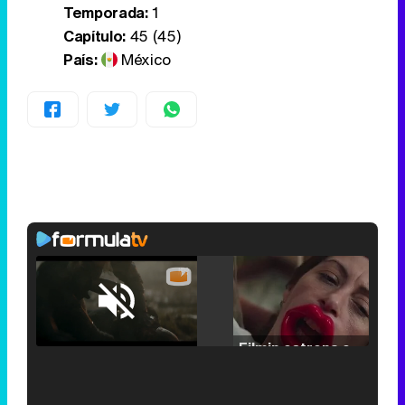
Temporada:
1
Capítulo:
45 (45)
País:
México
Loaded
:
25.30%
/
Unmute
Filmin estrena el tráiler de 'Millennial Mal', su nueva comedia universitaria de la mano de Lorena Iglesias