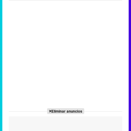
Canción ganadora de Eurovisión 2026: DARA con "Bangaranga" por Bulgaria
Eliminar anuncios