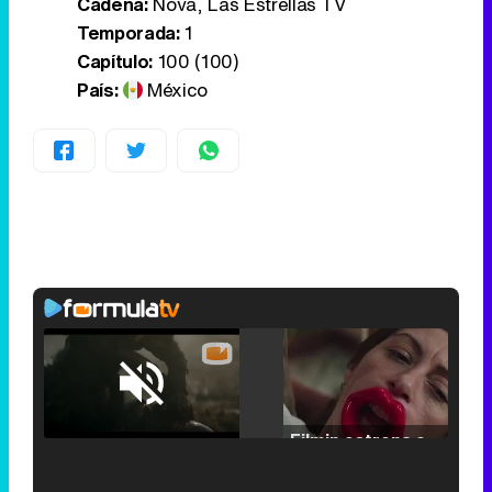
Cadena:
Nova, Las Estrellas TV
Temporada:
1
Capítulo:
100 (100)
País:
México
Loaded
:
25.30%
/
Unmute
Filmin estrena el tráiler de 'Millennial Mal', su nueva comedia universitaria de la mano de Lorena Iglesias