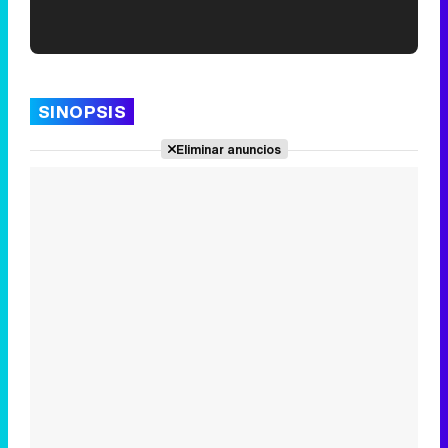
'120 Minutos' celebra sus 2.000 programas en Telemadrid con un vídeo del día a día en la redacción
SINOPSIS
Eliminar anuncios
Tráiler de '33 días', la nueva serie de Atresplayer con Julián Villagrán y José Manuel Poga
Tráiler en catalán de 'Ravalear', la nueva serie de HBO Max sobre los fondos buitre
Tráiler de la tercera temporada de 'The Walking Dead: Dead City' de AMC+