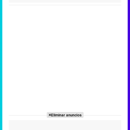
Canción ganadora de Eurovisión 2026: DARA con "Bangaranga" por Bulgaria
Eliminar anuncios