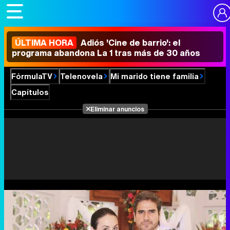
ÚLTIMA HORA
Adiós 'Cine de barrio': el
programa abandona La 1 tras más de 30 años
FórmulaTV
Telenovela
Mi marido tiene familia
Capítulos
Eliminar anuncios