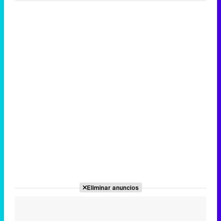
Canción ganadora de Eurovisión 2026: DARA con "Bangaranga" por Bulgaria
Eliminar anuncios