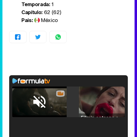
Temporada:
1
Capítulo:
62 (62)
País:
México
Loaded
:
25.30%
/
Unmute
Filmin estrena el tráiler de 'Millennial Mal', su nueva comedia universitaria de la mano de Lorena Iglesias