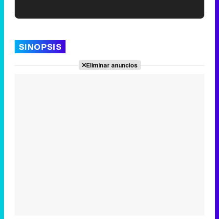
'120 Minutos' celebra sus 2.000 programas en Telemadrid con un vídeo del día a día en la redacción
SINOPSIS
Eliminar anuncios
Tráiler de '33 días', la nueva serie de Atresplayer con Julián Villagrán y José Manuel Poga
Tráiler en catalán de 'Ravalear', la nueva serie de HBO Max sobre los fondos buitre
Tráiler de la tercera temporada de 'The Walking Dead: Dead City' de AMC+