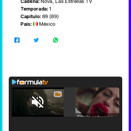
Cadena:
Nova, Las Estrellas TV
Temporada:
1
Capítulo:
89 (89)
País:
México
Loaded
:
25.30%
/
Unmute
Filmin estrena el tráiler de 'Millennial Mal', su nueva comedia universitaria de la mano de Lorena Iglesias