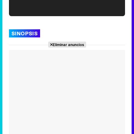
'120 Minutos' celebra sus 2.000 programas en Telemadrid con un vídeo del día a día en la redacción
SINOPSIS
Eliminar anuncios
Tráiler de '33 días', la nueva serie de Atresplayer con Julián Villagrán y José Manuel Poga
Tráiler en catalán de 'Ravalear', la nueva serie de HBO Max sobre los fondos buitre
Tráiler de la tercera temporada de 'The Walking Dead: Dead City' de AMC+