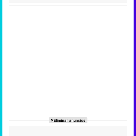
Canción ganadora de Eurovisión 2026: DARA con "Bangaranga" por Bulgaria
Eliminar anuncios