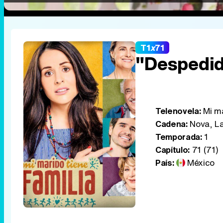
T1
x
71
"Despedid
Telenovela:
Mi ma
Cadena:
Nova, La
Temporada:
1
Capítulo:
71 (71)
País:
México