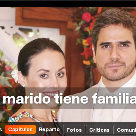
 marido tiene famili
s
Capítulos
Reparto
Fotos
Críticas
Comun