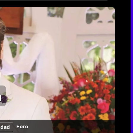
a
Foro
idad