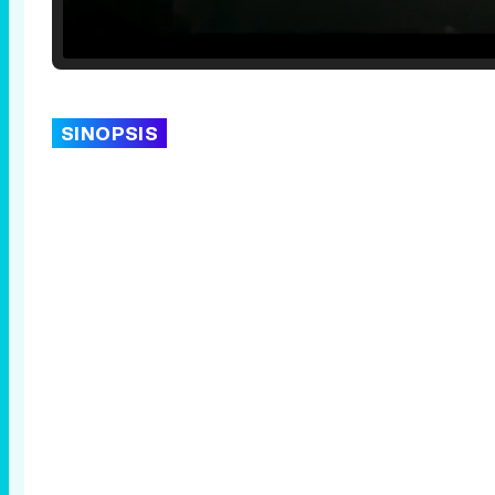
Loaded
:
25.30%
/
Unmute
SINOPSIS