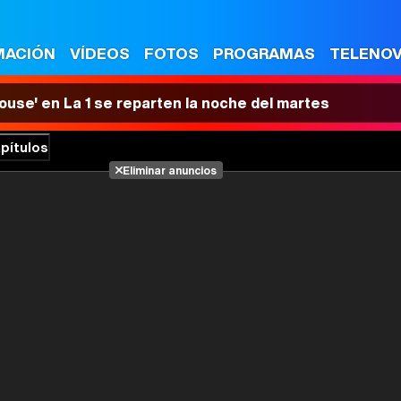
MACIÓN
VÍDEOS
FOTOS
PROGRAMAS
TELENO
House' en La 1 se reparten la noche del martes
pítulos
Eliminar anuncios