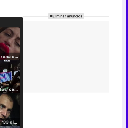
Eliminar anuncios
Filmin estrena el tráiler de 'Millennial Mal', su nueva comedia universitaria de la mano de Lorena Iglesias
'120 Minutos' celebra sus 2.000 programas en Telemadrid con un vídeo del día a día en la redacción
Tráiler de '33 días', la nueva serie de Atresplayer con Julián Villagrán y José Manuel Poga