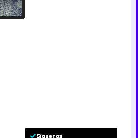
Tráiler en catalán de 'Ravalear', la nueva serie de HBO Max sobre los fondos buitre
Tráiler de la tercera temporada de 'The Walking Dead: Dead City' de AMC+
Canción ganadora de Eurovisión 2026: DARA con "Bangaranga" por Bulgaria
Síguenos