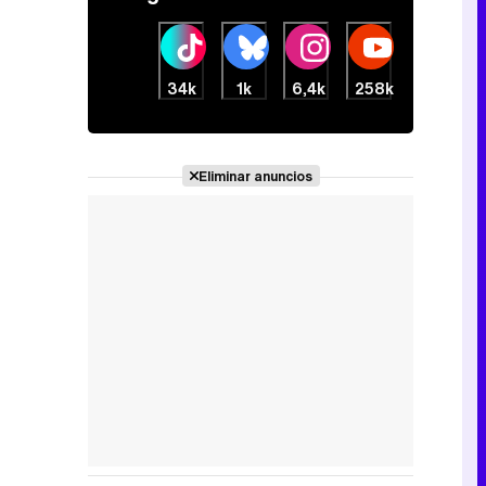
34k
1k
6,4k
258k
Eliminar anuncios