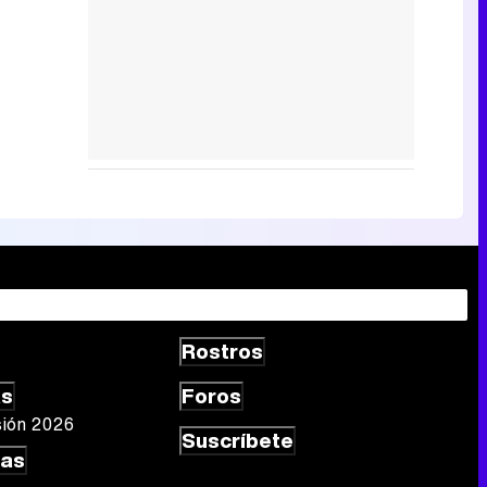
Rostros
as
Foros
sión 2026
Suscríbete
las