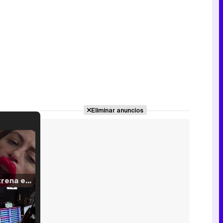
Eliminar anuncios
Filmin estrena el tráiler de 'Millennial Mal', su nueva comedia universitaria de la mano de Lorena Iglesias