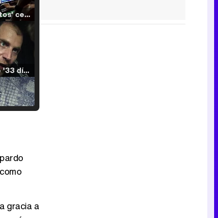
'120 Minutos' celebra sus 2.000 programas en Telemadrid con un vídeo del día a día en la redacción
Tráiler de '33 días', la nueva serie de Atresplayer con Julián Villagrán y José Manuel Poga
Tráiler en catalán de 'Ravalear', la nueva serie de HBO Max sobre los fondos buitre
opardo
í como
Tráiler de la tercera temporada de 'The Walking Dead: Dead City' de AMC+
a gracia a