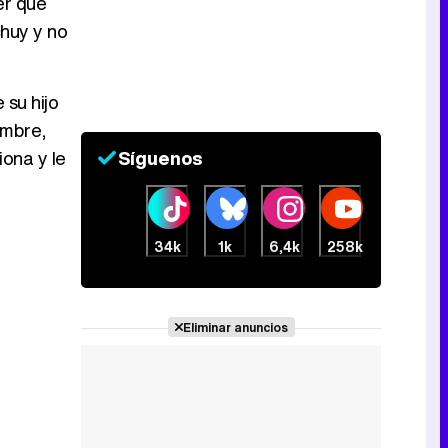
er qué
chuy y no
Canción ganadora de Eurovisión 2026: DARA con "Bangaranga" por Bulgaria
 su hijo
imbre,
iona y le
Síguenos
34k
1k
6,4k
258k
Eliminar anuncios