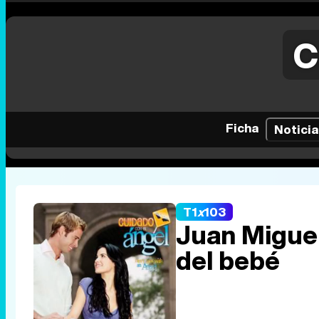
C
Ficha
Noticia
T1
x
103
Juan Miguel
del bebé