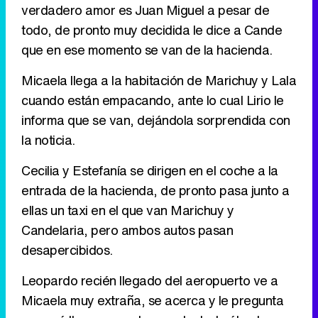
verdadero amor es Juan Miguel a pesar de
Tráiler de '33 días', la nueva serie de Atresplayer con Julián Villagrán y José Manuel Poga
todo, de pronto muy decidida le dice a Cande
que en ese momento se van de la hacienda.
Micaela llega a la habitación de Marichuy y Lala
Tráiler en catalán de 'Ravalear', la nueva serie de HBO Max sobre los fondos buitre
cuando están empacando, ante lo cual Lirio le
informa que se van, dejándola sorprendida con
la noticia.
Cecilia y Estefanía se dirigen en el coche a la
Tráiler de la tercera temporada de 'The Walking Dead: Dead City' de AMC+
entrada de la hacienda, de pronto pasa junto a
ellas un taxi en el que van Marichuy y
Candelaria, pero ambos autos pasan
desapercibidos.
Canción ganadora de Eurovisión 2026: DARA con "Bangaranga" por Bulgaria
Leopardo recién llegado del aeropuerto ve a
Micaela muy extraña, se acerca y le pregunta