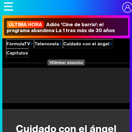
ÚLTIMA HORA
Adiós 'Cine de barrio': el
programa abandona La 1 tras más de 30 años
FórmulaTV
Telenovela
Cuidado con el ángel
Capítulos
Eliminar anuncios
Cuidado con el ángel