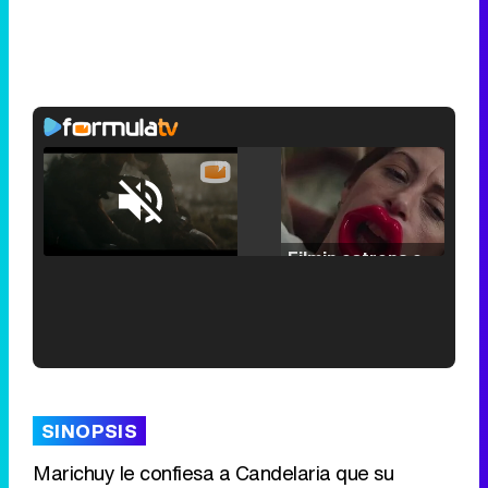
Loaded
:
25.30%
/
Unmute
Filmin estrena el tráiler de 'Millennial Mal', su nueva comedia universitaria de la mano de Lorena Iglesias
'120 Minutos' celebra sus 2.000 programas en Telemadrid con un vídeo del día a día en la redacción
SINOPSIS
Marichuy le confiesa a Candelaria que su