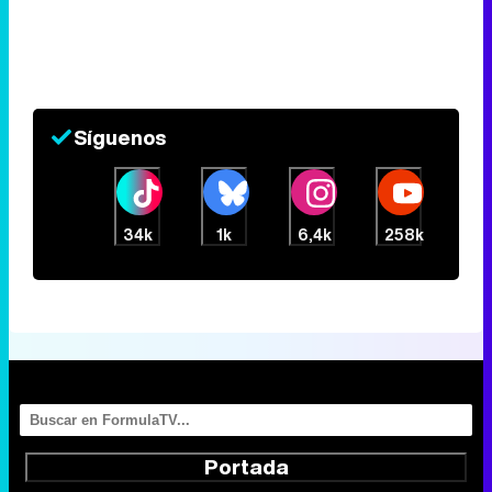
Síguenos
34k
1k
6,4k
258k
Portada