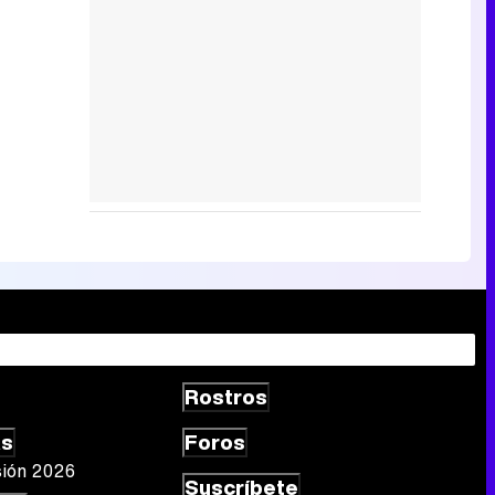
Rostros
as
Foros
sión 2026
Suscríbete