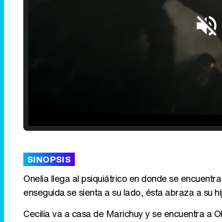
Loaded
:
25.30%
/
Unmute
SINOPSIS
Onelia llega al psiquiátrico en donde se encuentr
enseguida se sienta a su lado, ésta abraza a su hi
Cecilia va a casa de Marichuy y se encuentra a O