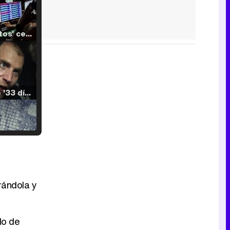
'120 Minutos' celebra sus 2.000 programas en Telemadrid con un vídeo del día a día en la redacción
Tráiler de '33 días', la nueva serie de Atresplayer con Julián Villagrán y José Manuel Poga
Tráiler en catalán de 'Ravalear', la nueva serie de HBO Max sobre los fondos buitre
rándola y
Tráiler de la tercera temporada de 'The Walking Dead: Dead City' de AMC+
do de