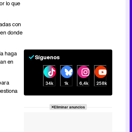
or lo que
Canción ganadora de Eurovisión 2026: DARA con "Bangaranga" por Bulgaria
nadas con
r en donde
 la haga
Síguenos
dan en
para
34k
1k
6,4k
258k
uestiona
Eliminar anuncios