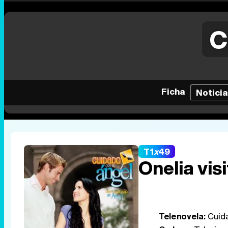
C
Ficha
Noticia
T1
x
49
Onelia visi
Telenovela:
Cuida