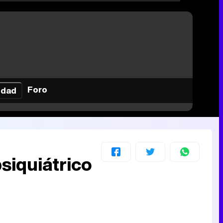
Foro
idad
psiquiátrico