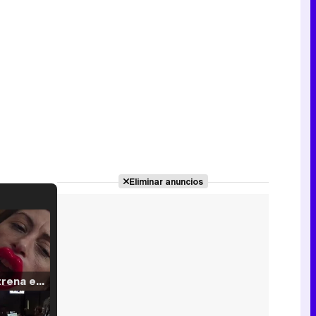
Eliminar anuncios
Filmin estrena el tráiler de 'Millennial Mal', su nueva comedia universitaria de la mano de Lorena Iglesias